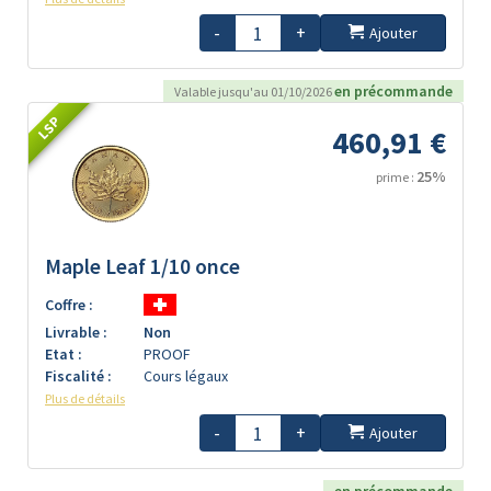
-
+
Ajouter
en précommande
Valable jusqu'au 01/10/2026
LSP
460,91 €
25%
prime :
Maple Leaf 1/10 once
Coffre :
Livrable :
Non
Etat :
PROOF
Fiscalité :
Cours légaux
Plus de détails
-
+
Ajouter