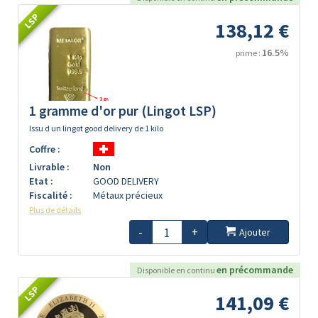
LSP
138,12 €
16.5%
prime :
1 gramme d'or pur (Lingot LSP)
Issu d un lingot good delivery de 1 kilo
Coffre :
Livrable :
Non
Etat :
GOOD DELIVERY
Fiscalité :
Métaux précieux
Plus de détails
-
+
Ajouter
en précommande
Disponible en continu
LSP
141,09 €