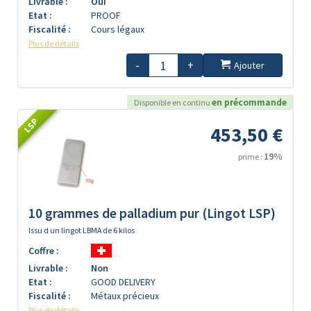
Livrable :
Oui
Etat :
PROOF
Fiscalité :
Cours légaux
Plus de détails
-
+
Ajouter
en précommande
Disponible en continu
LSP
453,50 €
19%
prime :
10 grammes de palladium pur (Lingot LSP)
Issu d un lingot LBMA de 6 kilos
Coffre :
Livrable :
Non
Etat :
GOOD DELIVERY
Fiscalité :
Métaux précieux
Plus de détails