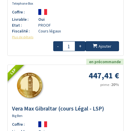
Telephone Box
Coffre :
Livrable :
Oui
Etat :
PROOF
Fiscalité :
Cours légaux
Plus de détails
-
+
Ajouter
en précommande
LSP
447,41 €
20%
prime :
Vera Max Gibraltar (cours Légal - LSP)
Big Ben
Coffre :