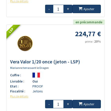
Plus de détails
-
+
Ajouter
en précommande
LSP
224,77 €
20%
prime :
Vera Valor 1/20 once (jeton - LSP)
Marianne terrassant le Dragon
Coffre :
Livrable :
Oui
Etat :
PROOF
Fiscalité :
Jetons
Plus de détails
-
+
Ajouter