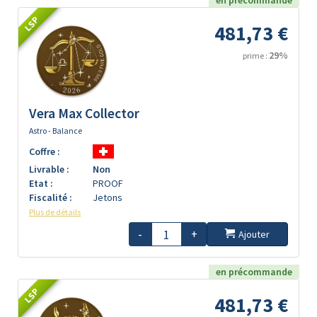
en précommande
LSP
481,73 €
29%
prime :
Vera Max Collector
Astro - Balance
Coffre :
Livrable :
Non
Etat :
PROOF
Fiscalité :
Jetons
Plus de détails
-
+
Ajouter
en précommande
LSP
481,73 €