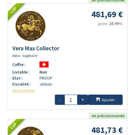
en précommande
LSP
481,69 €
28.99%
prime :
Vera Max Collector
Astro - Sagittaire
Coffre :
Livrable :
Non
Etat :
PROOF
Fiscalité :
Jetons
Plus de détails
-
+
Ajouter
en précommande
LSP
481,73 €