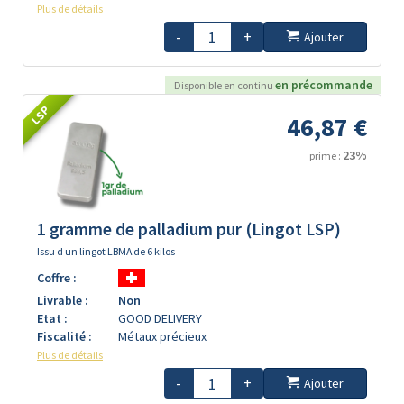
Plus de détails
-
+
Ajouter
en précommande
Disponible en continu
LSP
46,87 €
23%
prime :
1 gramme de palladium pur (Lingot LSP)
Issu d un lingot LBMA de 6 kilos
Coffre :
Livrable :
Non
Etat :
GOOD DELIVERY
Fiscalité :
Métaux précieux
Plus de détails
-
+
Ajouter