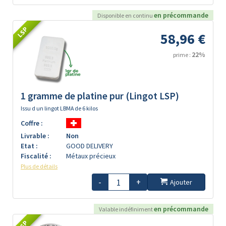
en précommande
Disponible en continu
LSP
58,96 €
22%
prime :
1 gramme de platine pur (Lingot LSP)
Issu d un lingot LBMA de 6 kilos
Coffre :
Livrable :
Non
Etat :
GOOD DELIVERY
Fiscalité :
Métaux précieux
Plus de détails
-
+
Ajouter
en précommande
Valable indéfiniment
LSP