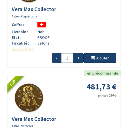
Vera Max Collector
Astro - Capricorne
Coffre :
Livrable :
Non
Etat :
PROOF
Fiscalité :
Jetons
Plus de détails
-
+
Ajouter
en précommande
LSP
481,73 €
29%
prime :
Vera Max Collector
Astro - Verseau