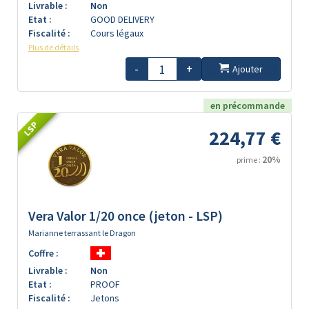
Livrable :
Non
Etat :
GOOD DELIVERY
Fiscalité :
Cours légaux
Plus de détails
-
+
Ajouter
en précommande
LSP
224,77 €
20%
prime :
Vera Valor 1/20 once (jeton - LSP)
Marianne terrassant le Dragon
Coffre :
Livrable :
Non
Etat :
PROOF
Fiscalité :
Jetons