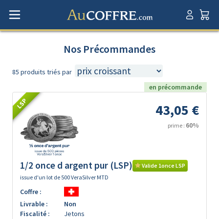
Nos Précommandes
85 produits triés par
en précommande
LSP
43,05 €
60%
prime :
1/2 once d argent pur (LSP)
Valide 1once LSP
issue d'un lot de 500 VeraSilver MTD
Coffre :
Livrable :
Non
Fiscalité :
Jetons