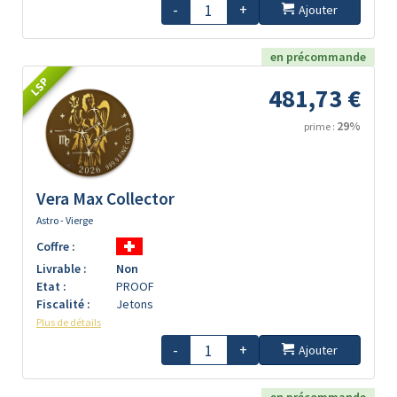
-
+
Ajouter
en précommande
LSP
481,73 €
29%
prime :
Vera Max Collector
Astro - Vierge
Coffre :
Livrable :
Non
Etat :
PROOF
Fiscalité :
Jetons
Plus de détails
-
+
Ajouter