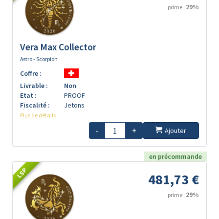
29%
prime :
Vera Max Collector
Astro - Scorpion
Coffre :
Livrable :
Non
Etat :
PROOF
Fiscalité :
Jetons
Plus de détails
-
+
Ajouter
en précommande
LSP
481,73 €
29%
prime :