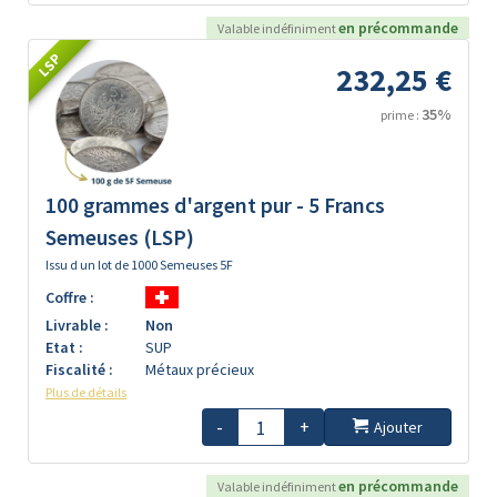
en précommande
Valable indéfiniment
LSP
232,25 €
35%
prime :
100 grammes d'argent pur - 5 Francs
Semeuses (LSP)
Issu d un lot de 1000 Semeuses 5F
Coffre :
Livrable :
Non
Etat :
SUP
Fiscalité :
Métaux précieux
Plus de détails
-
+
Ajouter
en précommande
Valable indéfiniment