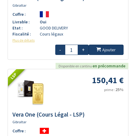
Gibraltar
Coffre :
Livrable :
Oui
Etat :
GOOD DELIVERY
Fiscalité :
Cours légaux
Plus de détails
-
+
Ajouter
en précommande
Disponible en continu
LSP
150,41 €
25%
prime :
Vera One (Cours Légal - LSP)
Gibraltar
Coffre :