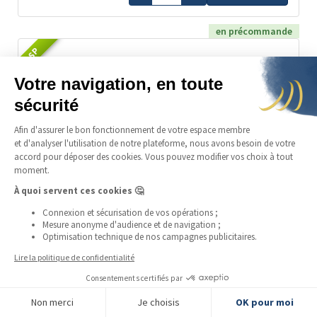
en précommande
LSP
481,73 €
29%
prime :
Vera Max Collector
Année du Cheval
Coffre :
Livrable :
Oui
Fiscalité :
Jetons
Plus de détails
-
+
Ajouter
en précommande
FILTRER LES PRODUITS