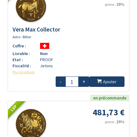
29%
prime :
Vera Max Collector
Astro - Bélier
Coffre :
Livrable :
Non
Etat :
PROOF
Fiscalité :
Jetons
Plus de détails
-
+
Ajouter
en précommande
LSP
481,73 €
29%
prime :