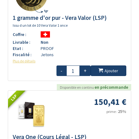
1 gramme d'or pur - Vera Valor (LSP)
Issu d un lot de 10 Vera Valor 1 once
Coffre :
Livrable :
Non
Etat :
PROOF
Fiscalité :
Jetons
Plus de détails
-
+
Ajouter
en précommande
Disponible en continu
LSP
150,41 €
25%
prime :
Vera One (Cours Légal - LSP)