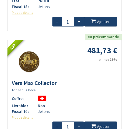
Etat :
PROOF
Fiscalité :
Jetons
Plus de détails
-
+
Ajouter
en précommande
LSP
481,73 €
29%
prime :
Vera Max Collector
Année du Cheval
Coffre :
Livrable :
Non
Fiscalité :
Jetons
Plus de détails
-
+
Ajouter