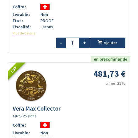
Coffre :
Livrable :
Non
Etat :
PROOF
Fiscalité :
Jetons
Plus de détails
-
+
Ajouter
en précommande
LSP
481,73 €
29%
prime :
Vera Max Collector
Astro - Poissons
Coffre :
Livrable :
Non