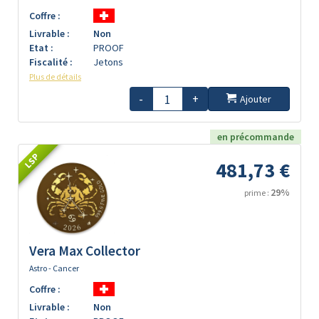
Coffre :
Livrable :
Non
Etat :
PROOF
Fiscalité :
Jetons
Plus de détails
-
+
Ajouter
en précommande
LSP
481,73 €
29%
prime :
Vera Max Collector
Astro - Cancer
Coffre :
Livrable :
Non