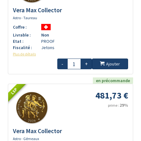
Vera Max Collector
Astro - Taureau
Coffre :
Livrable :
Non
Etat :
PROOF
Fiscalité :
Jetons
Plus de détails
-
+
Ajouter
en précommande
LSP
481,73 €
29%
prime :
Vera Max Collector
Astro - Gémeaux