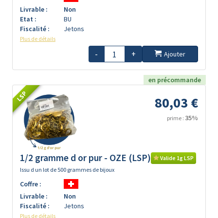
Livrable :
Non
Etat :
BU
Fiscalité :
Jetons
Plus de détails
-
+
Ajouter
en précommande
LSP
80,03 €
35%
prime :
1/2 gramme d or pur - OZE (LSP)
Valide 1g LSP
Issu d un lot de 500 grammes de bijoux
Coffre :
Livrable :
Non
Fiscalité :
Jetons
Plus de détails