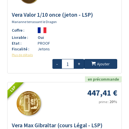
Vera Valor 1/10 once (jeton - LSP)
Marianne terrassant le Dragon
Coffre :
Livrable :
Oui
Etat :
PROOF
Fiscalité :
Jetons
Plus de détails
-
+
Ajouter
en précommande
LSP
447,41 €
20%
prime :
Vera Max Gibraltar (cours Légal - LSP)