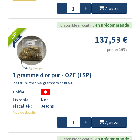
-
+
Ajouter
en précommande
Disponible en continu
LSP
137,53 €
16%
prime :
1 gramme d or pur - OZE (LSP)
Issu d un lot de 500 grammes de bijoux
Coffre :
Livrable :
Non
Fiscalité :
Jetons
Plus de détails
-
+
Ajouter
en précommande
Disponible en continu