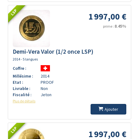
LSP
1 997,00 €
8.45%
prime :
Demi-Vera Valor (1/2 once LSP)
2014 - 5 langues
Coffre :
Millésime :
2014
Etat :
PROOF
Livrable :
Non
Fiscalité :
Jeton
Plus de détails
Ajouter
LSP
1 997,00 €