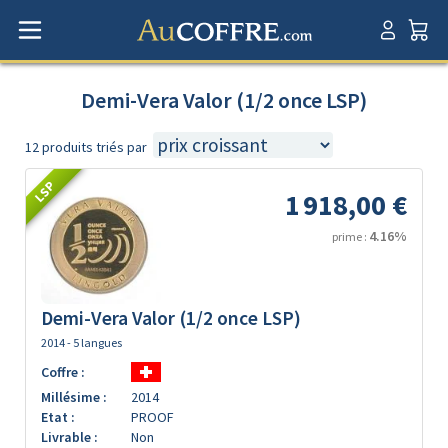
Demi-Vera Valor (1/2 once LSP)
12 produits triés par
LSP
1 918,00 €
4.16%
prime :
Demi-Vera Valor (1/2 once LSP)
2014 - 5 langues
Coffre :
Millésime :
2014
Etat :
PROOF
Livrable :
Non