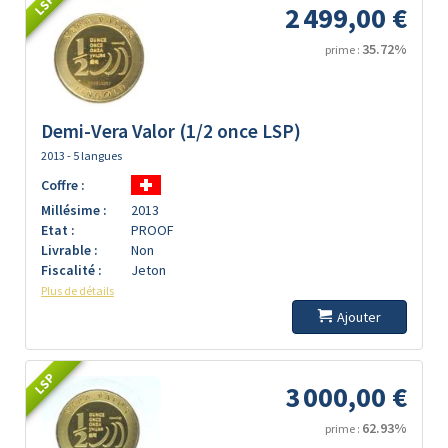
LSP
2 499,00 €
35.72%
prime :
Demi-Vera Valor (1/2 once LSP)
2013 - 5 langues
Coffre :
Millésime :
2013
Etat :
PROOF
Livrable :
Non
Fiscalité :
Jeton
Plus de détails
Ajouter
LSP
3 000,00 €
62.93%
prime :