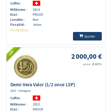
Coffre :
Millésime :
2014
Etat :
PROOF
Livrable :
Non
Fiscalité :
Jeton
Plus de détails
Ajouter
LSP
2 000,00 €
8.62%
prime :
Demi-Vera Valor (1/2 once LSP)
2013 - 5 langues
Coffre :
Millésime :
2013
Etat :
PROOF