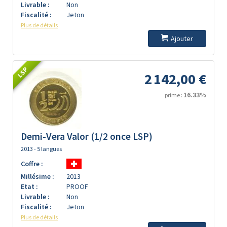
Livrable :
Non
Fiscalité :
Jeton
Plus de détails
Ajouter
LSP
2 142,00 €
16.33%
prime :
Demi-Vera Valor (1/2 once LSP)
2013 - 5 langues
Coffre :
Millésime :
2013
Etat :
PROOF
Livrable :
Non
Fiscalité :
Jeton
Plus de détails