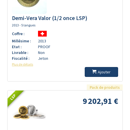
Demi-Vera Valor (1/2 once LSP)
2013 - 5 langues
Coffre :
Millésime :
2013
Etat :
PROOF
Livrable :
Non
Fiscalité :
Jeton
Plus de détails
Ajouter
Pack de produits
LSP
9 202,91 €