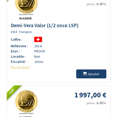
8.45%
prime :
Demi-Vera Valor (1/2 once LSP)
2014 - 5 langues
Coffre :
Millésime :
2014
Etat :
PROOF
Livrable :
Non
Fiscalité :
Jeton
Plus de détails
Ajouter
LSP
1 997,00 €
8.45%
prime :