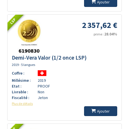
Ajouter
LSP
2 357,62 €
28.04%
prime :
Demi-Vera Valor (1/2 once LSP)
2019 - 5 langues
Coffre :
Millésime :
2019
Etat :
PROOF
Livrable :
Non
Fiscalité :
Jeton
Plus de détails
Ajouter