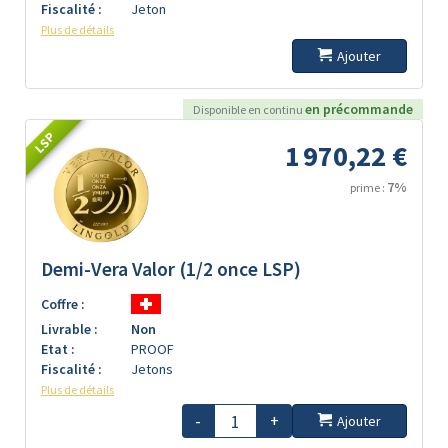
Fiscalité :
Jeton
Plus de détails
Ajouter
en précommande
Disponible en continu
LSP
1 970,22 €
7%
prime :
Demi-Vera Valor (1/2 once LSP)
Coffre :
Livrable :
Non
Etat :
PROOF
Fiscalité :
Jetons
Plus de détails
-
+
Ajouter