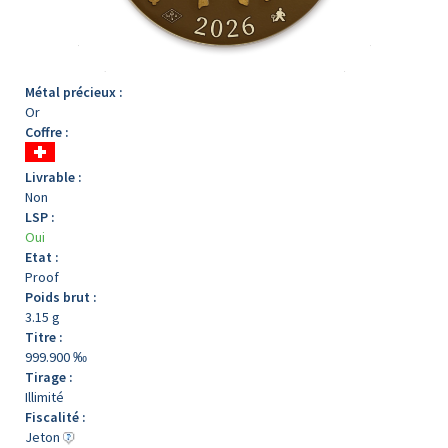
Métal précieux :
Or
Coffre :
Livrable :
Non
LSP :
Oui
Etat :
Proof
Poids brut :
3.15 g
Titre :
999.900 ‰
Tirage :
Illimité
Fiscalité :
Jeton