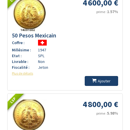
4 600,00 €
1.57%
prime :
50 Pesos Mexicain
Coffre :
Millésime :
1947
Etat :
SPL
Livrable :
Non
Fiscalité :
Jeton
Plus de détails
Ajouter
LSP
4 800,00 €
5.98%
prime :