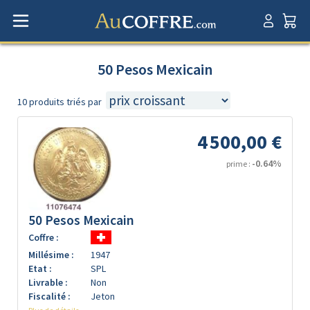
50 Pesos Mexicain
10 produits triés par
4 500,00 €
-0.64%
prime :
50 Pesos Mexicain
Coffre :
Millésime :
1947
Etat :
SPL
Livrable :
Non
Fiscalité :
Jeton