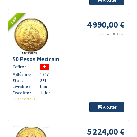
Ajouter
LSP
4 990,00 €
10.18%
prime :
50 Pesos Mexicain
Coffre :
Millésime :
1947
Etat :
SPL
Livrable :
Non
Fiscalité :
Jeton
Plus de détails
Ajouter
5 224,00 €