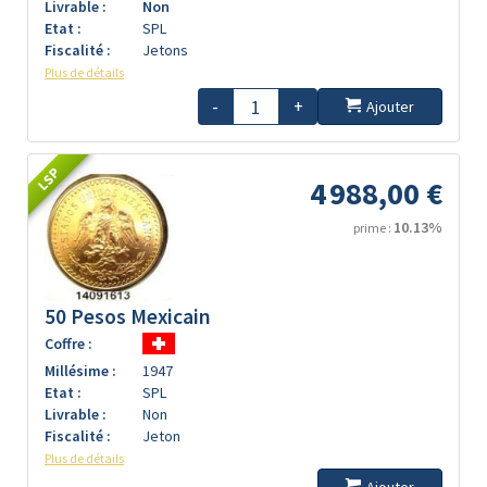
Livrable :
Non
Etat :
SPL
Fiscalité :
Jetons
Plus de détails
-
+
Ajouter
LSP
4 988,00 €
10.13%
prime :
50 Pesos Mexicain
Coffre :
Millésime :
1947
Etat :
SPL
Livrable :
Non
Fiscalité :
Jeton
Plus de détails