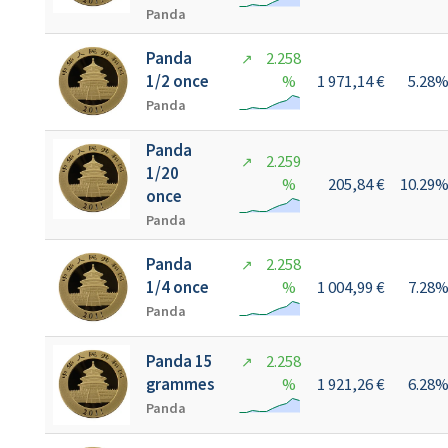
Panda
Panda
2.258
↗
1/2 once
%
1 971,14 €
5.28
Panda
Panda
2.259
↗
1/20
%
205,84 €
10.29
once
Panda
Panda
2.258
↗
1/4 once
%
1 004,99 €
7.28
Panda
Panda 15
2.258
↗
grammes
%
1 921,26 €
6.28
Panda