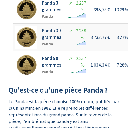
Panda 3
2.257
↗
grammes
%
398,75 €
10.29
Panda
Panda 30
2.258
↗
grammes
%
3 733,77 €
3.27
Panda
Panda 8
2.257
↗
grammes
%
1 034,34 €
7.28
Panda
Qu'est-ce qu'une pièce Panda ?
Le Panda est la pièce chinoise 100% or pur, publiée par
la China Mint en 1982. Elle reprend les différentes
représentations du grand panda. Sur le revers de la
pièce, l’emblématique panda y est ainsi
traditionnellement représenté. Il est légèrement