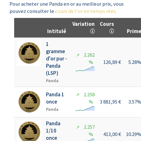
Pour acheter une Panda en or au meilleur prix, vous
pouvez consulter le
cours de l'or en temps réel
.
Variation
Cours
Intitulé
Prim
1
gramme
2.262
↗
d'or pur -
%
126,89 €
5.28
Panda
(LSP)
Panda
Panda 1
2.258
↗
once
%
3 881,95 €
3.57
Panda
Panda
2.257
↗
1/10
%
413,00 €
10.29
once