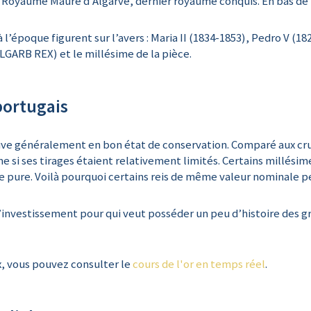
 Royaume Maure d'Algarve, dernier royaume conquis. En bas de la
’époque figurent sur l’avers : Maria II (1834-1853), Pedro V (182
GARB REX) et le millésime de la pièce.
portugais
ouve généralement en bon état de conservation. Comparé aux cruz
 si ses tirages étaient relativement limités. Certains millésim
e pure. Voilà pourquoi certains reis de même valeur nominale p
d’investissement pour qui veut posséder un peu d’histoire des g
x, vous pouvez consulter le
cours de l'or en temps réel
.