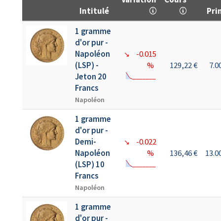
Intitulé
Pri
1 gramme
d'or pur -
Napoléon
-0.015
↘
(LSP) -
%
129,22 €
7.
Jeton 20
Francs
Napoléon
1 gramme
d'or pur -
Demi-
-0.022
↘
Napoléon
%
136,46 €
13.
(LSP) 10
Francs
Napoléon
1 gramme
d'or pur -