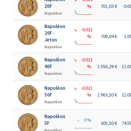
20F
%
701,03 €
-0.
Napoléon
Napoléon
-0.021
↘
20F -
%
708,04 €
1.
Jeton
Napoléon
Napoléon
-0.021
↘
40F
%
1 556,29 €
11.
Napoléon
Napoléon
-0.021
↘
50F
%
1 963,50 €
12.
Napoléon
Napoléon
0 %
→
5F
305,50 €
74.
Napoléon