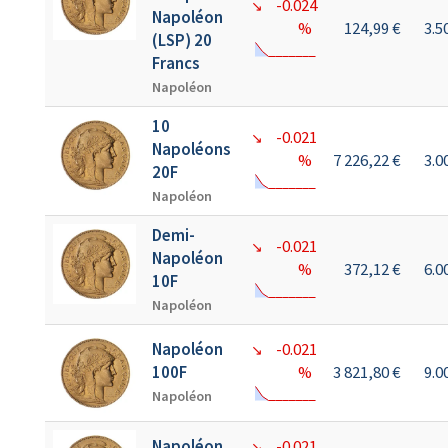
-0.024
↘
Napoléon
%
124,99 €
3.
(LSP) 20
Francs
Napoléon
10
-0.021
↘
Napoléons
%
7 226,22 €
3.
20F
Napoléon
Demi-
-0.021
↘
Napoléon
%
372,12 €
6.
10F
Napoléon
Napoléon
-0.021
↘
100F
%
3 821,80 €
9.
Napoléon
Napoléon
-0.021
↘