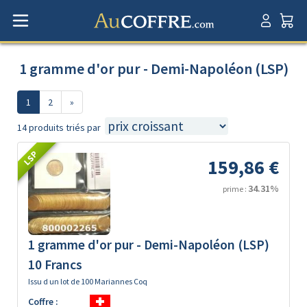
1 gramme d'or pur - Demi-Napoléon (LSP)
1
2
»
14 produits triés par
LSP
159,86 €
34.31%
prime :
1 gramme d'or pur - Demi-Napoléon (LSP)
10 Francs
Issu d un lot de 100 Mariannes Coq
Coffre :