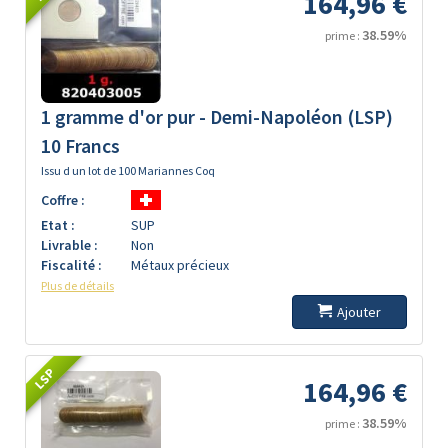
164,96 €
38.59%
prime :
1 gramme d'or pur - Demi-Napoléon (LSP)
10 Francs
Issu d un lot de 100 Mariannes Coq
Coffre :
Etat :
SUP
Livrable :
Non
Fiscalité :
Métaux précieux
Plus de détails
Ajouter
LSP
164,96 €
38.59%
prime :