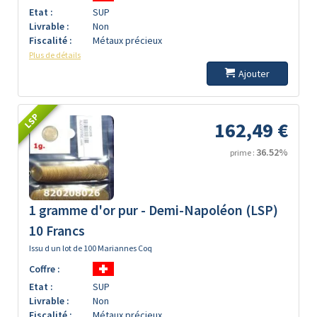
Etat :
SUP
Livrable :
Non
Fiscalité :
Métaux précieux
Plus de détails
Ajouter
LSP
162,49 €
36.52%
prime :
1 gramme d'or pur - Demi-Napoléon (LSP)
10 Francs
Issu d un lot de 100 Mariannes Coq
Coffre :
Etat :
SUP
Livrable :
Non
Fiscalité :
Métaux précieux