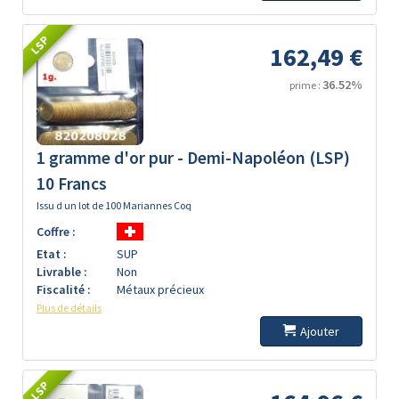
LSP
162,49 €
36.52%
prime :
1 gramme d'or pur - Demi-Napoléon (LSP)
10 Francs
Issu d un lot de 100 Mariannes Coq
Coffre :
Etat :
SUP
Livrable :
Non
Fiscalité :
Métaux précieux
Plus de détails
Ajouter
LSP