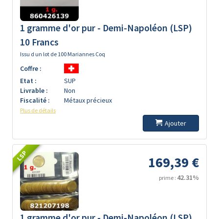
1 gramme d'or pur - Demi-Napoléon (LSP)
10 Francs
Issu d un lot de 100 Mariannes Coq
Coffre :
Etat :
SUP
Livrable :
Non
Fiscalité :
Métaux précieux
Plus de détails
Ajouter
LSP
169,39 €
42.31%
prime :
1 gramme d'or pur - Demi-Napoléon (LSP)