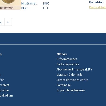
Fiscalité :
Millésime :
1860
Plus de détail
Etat :
TTB
2
»
s
Offres
Précommandes
Packs de produits
Abonnement mensuel (LSP)
m
Livraison à domicile
'or
Service de mise en coffre
l'argent
Parrainage
platine
Or pour les entreprises
palladium