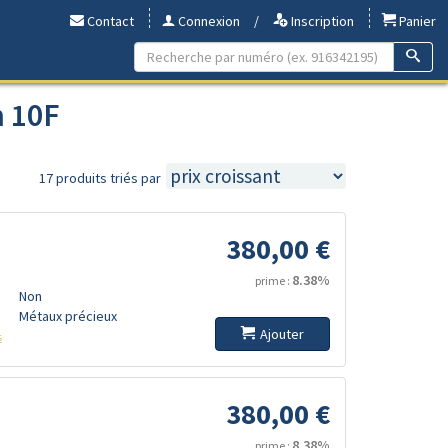
Contact
Connexion
/
Inscription
Panier
 10F
17 produits triés par
380,00 €
8.38%
prime :
Non
Métaux précieux
Ajouter
s
380,00 €
8.38%
prime :