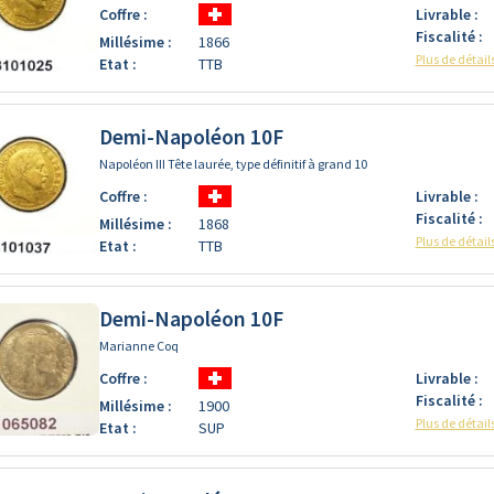
Coffre :
Livrable :
Fiscalité :
Millésime :
1866
Plus de détail
Etat :
TTB
Demi-Napoléon 10F
Napoléon III Tête laurée, type définitif à grand 10
Coffre :
Livrable :
Fiscalité :
Millésime :
1868
Plus de détail
Etat :
TTB
Demi-Napoléon 10F
Marianne Coq
Coffre :
Livrable :
Fiscalité :
Millésime :
1900
Plus de détail
Etat :
SUP