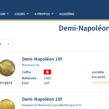
DIUM
COURS
A PROPOS
ACADÉMIE
Demi-Napoléon
2
»
Demi-Napoléon 10F
Marianne Coq
Coffre :
Livrable :
Fiscalité :
Millésime :
1909
Plus de détail
Etat :
SUP
Demi-Napoléon 10F
Napoléon III Tête laurée, type définitif à grand 10