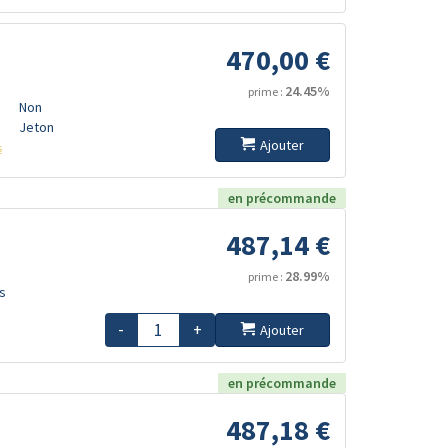
470,00 €
24.45%
prime :
Non
Jeton
Ajouter
s
en précommande
487,14 €
28.99%
prime :
s
-
+
Ajouter
en précommande
487,18 €