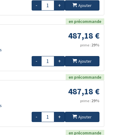
-
+
Ajouter
en précommande
487,18 €
29%
prime :
s
-
+
Ajouter
en précommande
487,18 €
29%
prime :
s
-
+
Ajouter
en précommande