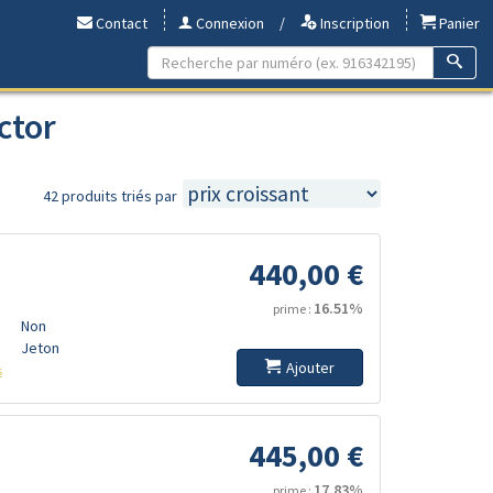
Contact
Connexion
/
Inscription
Panier
ctor
42 produits triés par
440,00 €
16.51%
prime :
Non
Jeton
Ajouter
s
445,00 €
17.83%
prime :