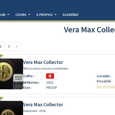
DIUM
COURS
A PROPOS
ACADÉMIE
Vera Max Colle
2
3
»
Vera Max Collector
400 ans de la naissance de Molière
Coffre :
Livrable :
Fiscalité :
Millésime :
2022
Plus de détail
Etat :
PROOF
Vera Max Collector
Septembre - 2018