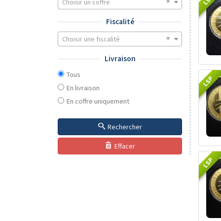
Choisir un coffre
Fiscalité
Choisir une fiscalité
Livraison
Tous
LSP
En livraison
En coffre uniquement
Rechercher
Effacer
LSP