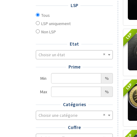
LSP
Tous
LSP uniquement
Non LSP
LSP
Etat
Choisir un état
Prime
Min
%
LSP
Max
%
Catégories
Choisir une catégorie
Coffre
LSP