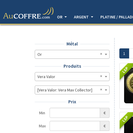
OR
ARGENT
PLATINE / PALLA
Métal
1
Or
Produits
LSP
Vera Valor
[Vera Valor: Vera Max Collector]
Prix
Min
€
LSP
Max
€