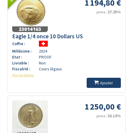
1 194,80 €
27.25%
prime :
Eagle 1/4 once 10 Dollars US
Coffre :
Millésime :
2024
Etat :
PROOF
Livrable :
Non
Fiscalité :
Cours légaux
Plus de détails
Ajouter
1 250,00 €
33.13%
prime :