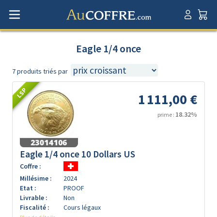
Eagle 1/4 once
7 produits triés par
LSP
1 111,00 €
18.32%
prime :
Eagle 1/4 once 10 Dollars US
Coffre :
Millésime :
2024
Etat :
PROOF
Livrable :
Non
Fiscalité :
Cours légaux