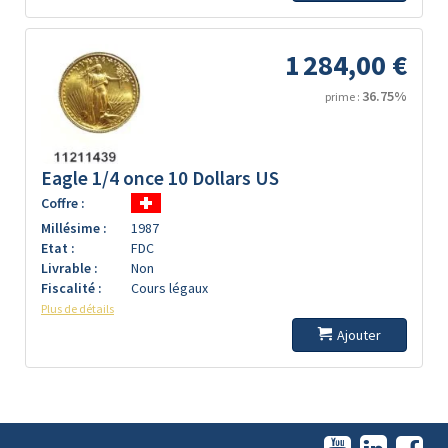
1 284,00 €
36.75%
prime :
Eagle 1/4 once 10 Dollars US
Coffre :
Millésime :
1987
Etat :
FDC
Livrable :
Non
Fiscalité :
Cours légaux
Plus de détails
Ajouter