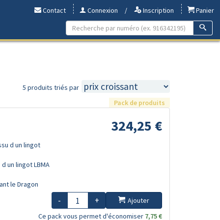
Contact
Connexion
/
Inscription
Panier
5 produits triés par
Pack de produits
324,25 €
ssu d un lingot
u d un lingot LBMA
sant le Dragon
-
+
Ajouter
Ce pack vous permet d'économiser
7,75 €