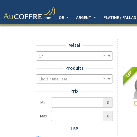
OR
ARGENT
PLATINE / PALLA
Métal
Or
Produits
LSP
Choisir une liste
Prix
Min
€
Max
€
LSP