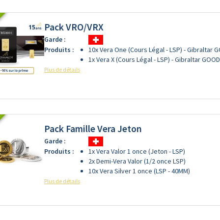
Pack VRO/VRX
Garde :
Produits :
10x Vera One (Cours Légal - LSP) - Gibraltar
1x Vera X (Cours Légal - LSP) - Gibraltar GOO
Plus de détails
Pack Famille Vera Jeton
Garde :
Produits :
1x Vera Valor 1 once (Jeton - LSP)
2x Demi-Vera Valor (1/2 once LSP)
10x Vera Silver 1 once (LSP - 40MM)
Plus de détails