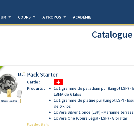
DIUM
COURS
A PROPOS
ACADÉMIE
Catalogue
Pack Starter
Garde :
Produits :
1x 1 gramme de palladium pur (Lingot LSP) - I
LBMA de 6 kilos
1x 1 gramme de platine pur (Lingot LSP) - Iss
de 6 kilos
1x Vera Silver 1 once (LSP) - Marianne terras
1x Vera One (Cours Légal - LSP) - Gibraltar
Plus de détails