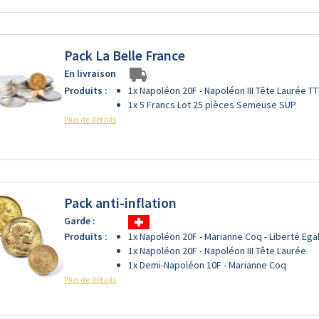
Pack La Belle France
En livraison
Produits :
1x Napoléon 20F - Napoléon III Tête Laurée T
1x 5 Francs Lot 25 pièces Semeuse SUP
Plus de détails
Pack anti-inflation
Garde :
Produits :
1x Napoléon 20F - Marianne Coq - Liberté Egal
1x Napoléon 20F - Napoléon III Tête Laurée
1x Demi-Napoléon 10F - Marianne Coq
Plus de détails