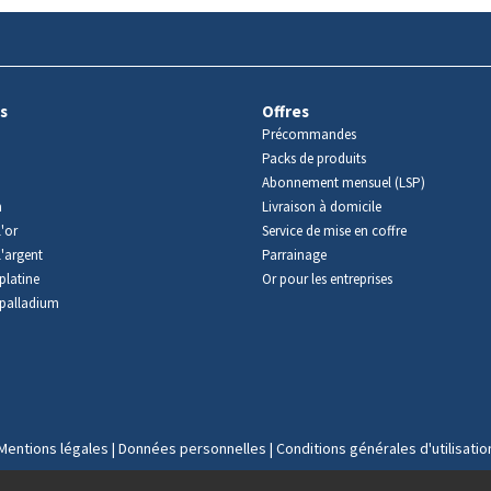
s
Offres
Précommandes
Packs de produits
Abonnement mensuel (LSP)
m
Livraison à domicile
'or
Service de mise en coffre
l'argent
Parrainage
platine
Or pour les entreprises
palladium
Mentions légales
|
Données personnelles
|
Conditions générales d'utilisatio