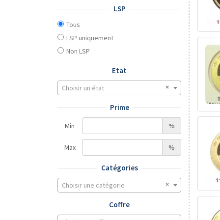
LSP
Tous
LSP uniquement
Non LSP
Etat
Choisir un état
Prime
Min
%
Max
%
Catégories
Choisir une catégorie
Coffre