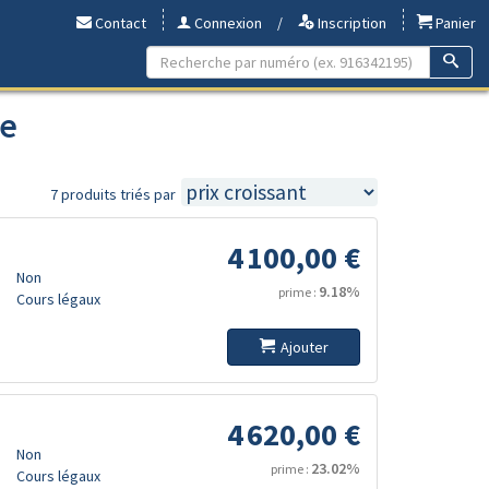
Contact
Connexion
/
Inscription
Panier
ce
7 produits triés par
4 100,00 €
Non
9.18%
prime :
Cours légaux
Ajouter
4 620,00 €
Non
23.02%
prime :
Cours légaux