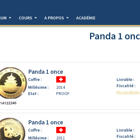
DIUM
COURS
A PROPOS
ACADÉMIE
Panda 1 on
Panda 1 once
Coffre :
Livrable :
Fiscalité :
Millésime :
2014
Plus de détails
Etat :
PROOF
Panda 1 once
Coffre :
Livrable :
Fiscalité :
Millésime :
2011