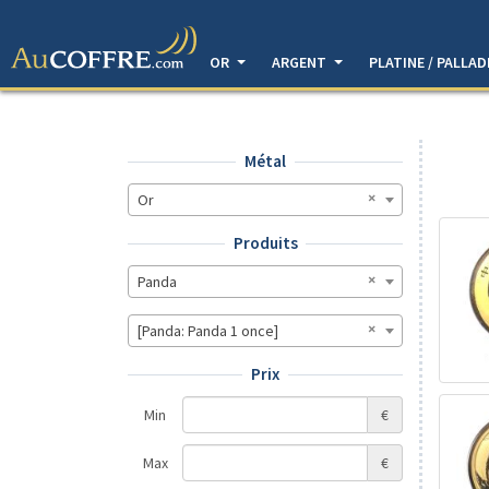
OR
ARGENT
PLATINE / PALLA
Métal
Or
Produits
Panda
[Panda: Panda 1 once]
Prix
Min
€
Max
€