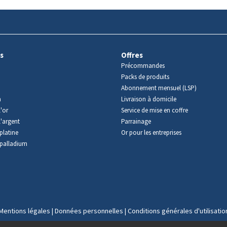
s
Offres
Précommandes
Packs de produits
Abonnement mensuel (LSP)
m
Livraison à domicile
'or
Service de mise en coffre
l'argent
Parrainage
platine
Or pour les entreprises
palladium
Mentions légales
|
Données personnelles
|
Conditions générales d'utilisatio