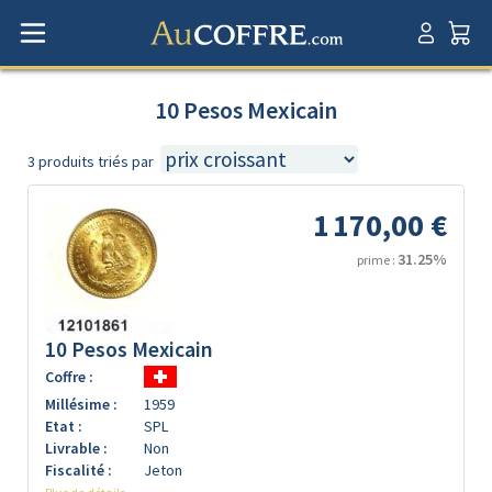
10 Pesos Mexicain
3 produits triés par
1 170,00 €
31.25%
prime :
10 Pesos Mexicain
Coffre :
Millésime :
1959
Etat :
SPL
Livrable :
Non
Fiscalité :
Jeton