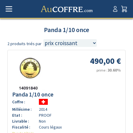
Panda 1/10 once
2 produits triés par
490,00 €
30.60%
prime :
Panda 1/10 once
Coffre :
Millésime :
2014
Etat :
PROOF
Livrable :
Non
Fiscalité :
Cours légaux