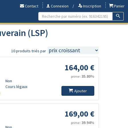
Contact
Connexion
/
Inscription
Panier
uverain (LSP)
10 produits triés par
164,00 €
35.80%
prime :
Non
Cours légaux
Ajouter
s
169,00 €
39.94%
prime :
Non