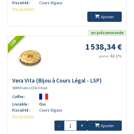
Fiscalité :
Cours légaux
Plus de détails
Ajouter
en précommande
LSP
1 538,34 €
62.1%
prime :
Vera Vita (Bijou à Cours Légal - LSP)
5000 Francs CFA Tchad
Coffre :
Livrable :
Oui
Fiscalité :
Cours légaux
Plus de détails
-
+
Ajouter