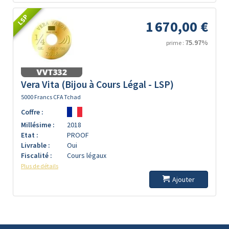
LSP
1 670,00 €
75.97%
prime :
Vera Vita (Bijou à Cours Légal - LSP)
5000 Francs CFA Tchad
Coffre :
Millésime :
2018
Etat :
PROOF
Livrable :
Oui
Fiscalité :
Cours légaux
Plus de détails
Ajouter