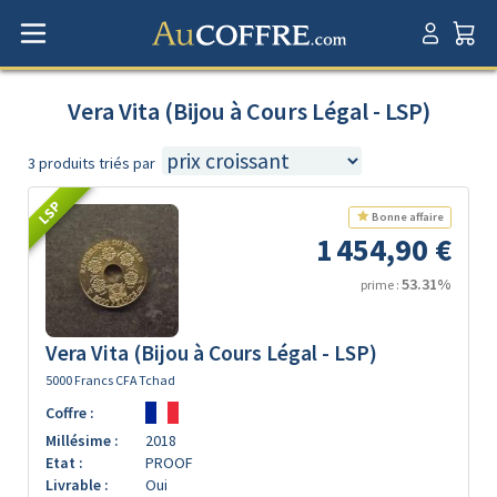
Vera Vita (Bijou à Cours Légal - LSP)
3 produits triés par
LSP
Bonne affaire
1 454,90 €
53.31%
prime :
Vera Vita (Bijou à Cours Légal - LSP)
5000 Francs CFA Tchad
Coffre :
Millésime :
2018
Etat :
PROOF
Livrable :
Oui