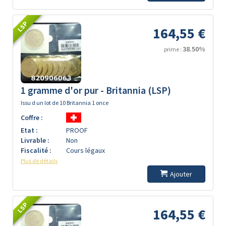
LSP
164,55 €
38.50%
prime :
1 gramme d'or pur - Britannia (LSP)
Issu d un lot de 10 Britannia 1 once
Coffre :
Etat :
PROOF
Livrable :
Non
Fiscalité :
Cours légaux
Plus de détails
Ajouter
LSP
164,55 €