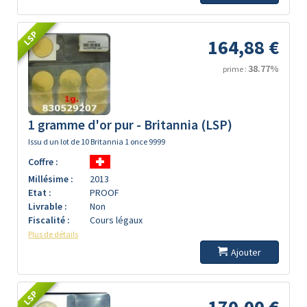
LSP
164,88 €
38.77%
prime :
1 gramme d'or pur - Britannia (LSP)
Issu d un lot de 10 Britannia 1 once 9999
Coffre :
Millésime :
2013
Etat :
PROOF
Livrable :
Non
Fiscalité :
Cours légaux
Plus de détails
Ajouter
LSP