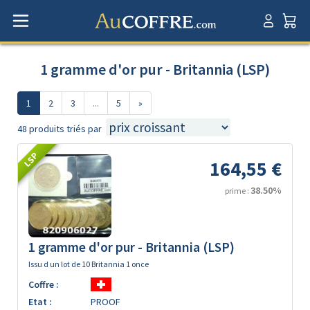
1 gramme d'or pur - Britannia (LSP)
1
2
3
...
5
»
48 produits triés par
LSP
164,55 €
38.50%
prime :
1 gramme d'or pur - Britannia (LSP)
Issu d un lot de 10 Britannia 1 once
Coffre :
Etat :
PROOF