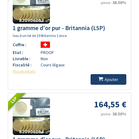
38.50%
prime :
1 gramme d'or pur - Britannia (LSP)
Issu d un lot de 10 Britannia 1 once
Coffre :
Etat :
PROOF
Livrable :
Non
Fiscalité :
Cours légaux
Plus de détails
Ajouter
LSP
164,55 €
38.50%
prime :