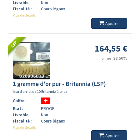
Livrable :
Non
Fiscalité :
Cours légaux
Plus de détails
Ajouter
LSP
164,55 €
38.50%
prime :
1 gramme d'or pur - Britannia (LSP)
Issu d un lot de 10 Britannia 1 once
Coffre :
Etat :
PROOF
Livrable :
Non
Fiscalité :
Cours légaux
Plus de détails
Ajouter