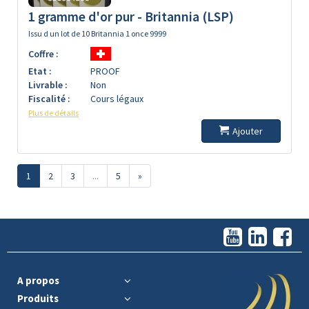
1 gramme d'or pur - Britannia (LSP)
Issu d un lot de 10 Britannia 1 once 9999
Coffre :
Etat :
PROOF
Livrable :
Non
Fiscalité :
Cours légaux
Plus de détails
Ajouter
1
2
3
...
5
»
A propos
Produits