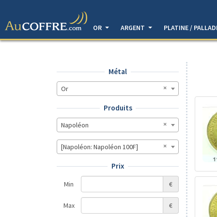
OR
ARGENT
PLATINE / PALLA
Métal
Or
Produits
Napoléon
[Napoléon: Napoléon 100F]
Prix
Min
€
Max
€