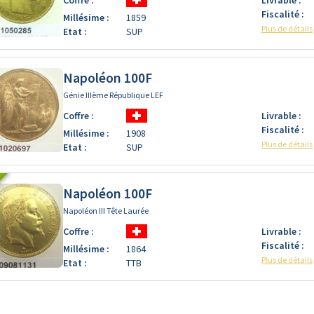
Fiscalité :
Millésime :
1859
Plus de détails
Etat :
SUP
Napoléon 100F
Génie IIIème République LEF
Coffre :
Livrable :
Fiscalité :
Millésime :
1908
Plus de détails
Etat :
SUP
Napoléon 100F
Napoléon III Tête Laurée
Coffre :
Livrable :
Fiscalité :
Millésime :
1864
Plus de détails
Etat :
TTB