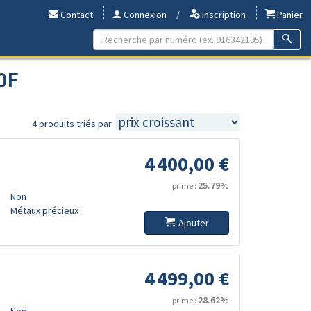
Contact
Connexion
/
Inscription
Panier
0F
4 produits triés par
4 400,00 €
25.79%
prime :
Non
Métaux précieux
Ajouter
4 499,00 €
28.62%
prime :
Non