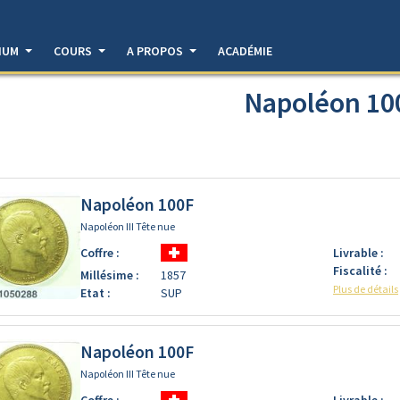
DIUM
COURS
A PROPOS
ACADÉMIE
Napoléon 10
Napoléon 100F
Napoléon III Tête nue
Coffre :
Livrable :
Fiscalité :
Millésime :
1857
Plus de détails
Etat :
SUP
Napoléon 100F
Napoléon III Tête nue
Coffre :
Livrable :