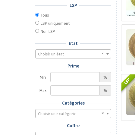
LSP
Tous
LSP uniquement
Non LSP
Etat
Choisir un état
Prime
Min
%
LSP
Max
%
Catégories
Choisir une catégorie
Coffre