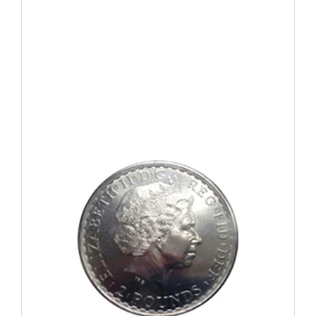
Vera Silver 1 once
C'est la première pièce jeton en argent
d'AuCOFFRE lancée en 2014.
Découvrez la pièce
Voir les détails