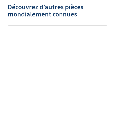
Découvrez d’autres pièces
mondialement connues
Dollars Canadien
La Maple Leaf argent frappée par la Royal