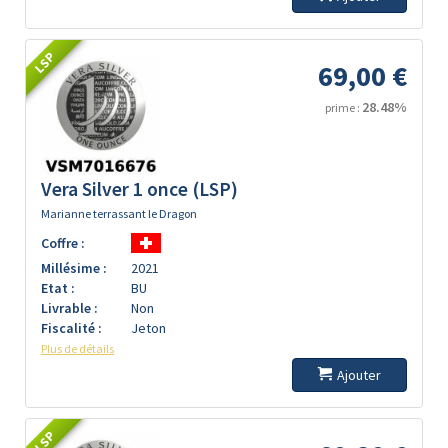
LSP
69,00 €
28.48%
prime :
Vera Silver 1 once (LSP)
Marianne terrassant le Dragon
Coffre :
Millésime :
2021
Etat :
BU
Livrable :
Non
Fiscalité :
Jeton
Plus de détails
Ajouter
LSP