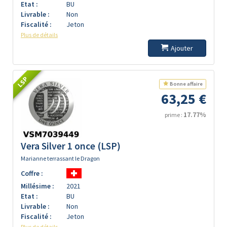
Etat :
BU
Livrable :
Non
Fiscalité :
Jeton
Plus de détails
Ajouter
LSP
Bonne affaire
63,25 €
17.77%
prime :
Vera Silver 1 once (LSP)
Marianne terrassant le Dragon
Coffre :
Millésime :
2021
Etat :
BU
Livrable :
Non
Fiscalité :
Jeton
Plus de détails