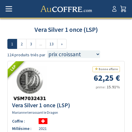
Vera Silver 1 once (LSP)
1
2
3
...
13
»
124 produits triés par
LSP
Bonne affaire
62,25 €
15.91%
prime :
Vera Silver 1 once (LSP)
Marianne terrassant le Dragon
Coffre :
Millésime :
2021