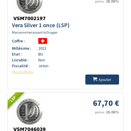
26.06%
prime :
Vera Silver 1 once (LSP)
Marianne terrassant le Dragon
Coffre :
Millésime :
2021
Etat :
BU
Livrable :
Non
Fiscalité :
Jeton
Plus de détails
Ajouter
LSP
67,70 €
26.06%
prime :