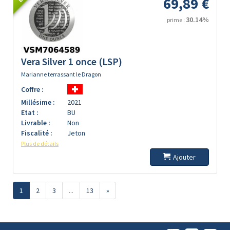
69,89 €
30.14%
prime :
Vera Silver 1 once (LSP)
Marianne terrassant le Dragon
Coffre :
Millésime :
2021
Etat :
BU
Livrable :
Non
Fiscalité :
Jeton
Plus de détails
Ajouter
1
2
3
...
13
»