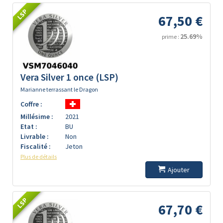
LSP
67,50 €
25.69%
prime :
Vera Silver 1 once (LSP)
Marianne terrassant le Dragon
Coffre :
Millésime :
2021
Etat :
BU
Livrable :
Non
Fiscalité :
Jeton
Plus de détails
Ajouter
LSP
67,70 €