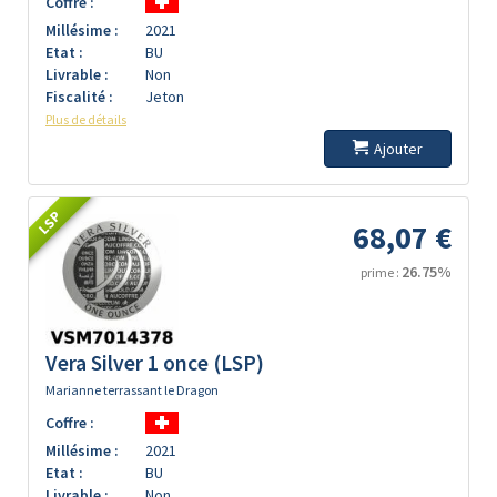
Coffre :
Millésime :
2021
Etat :
BU
Livrable :
Non
Fiscalité :
Jeton
Plus de détails
Ajouter
LSP
68,07 €
26.75%
prime :
Vera Silver 1 once (LSP)
Marianne terrassant le Dragon
Coffre :
Millésime :
2021
Etat :
BU
Livrable :
Non