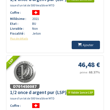
issue d'un lot de 500 VeraSilver MTD
Coffre :
Millésime :
2021
Etat :
BU
Livrable :
Non
Fiscalité :
Jeton
Plus de détails
Ajouter
LSP
46,48 €
68.37%
prime :
1/2 once d argent pur (LSP)
Valide 1once LSP
issue d'un lot de 500 VeraSilver MTD
Coffre :