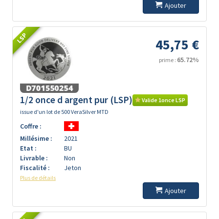
Ajouter
LSP
45,75 €
65.72%
prime :
1/2 once d argent pur (LSP)
Valide 1once LSP
issue d'un lot de 500 VeraSilver MTD
Coffre :
Millésime :
2021
Etat :
BU
Livrable :
Non
Fiscalité :
Jeton
Plus de détails
Ajouter