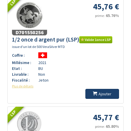
LSP
45,76 €
65.76%
prime :
1/2 once d argent pur (LSP)
Valide 1once LSP
issue d'un lot de 500 VeraSilver MTD
Coffre :
Millésime :
2021
Etat :
BU
Livrable :
Non
Fiscalité :
Jeton
Plus de détails
Ajouter
LSP
45,77 €
65.80%
prime :