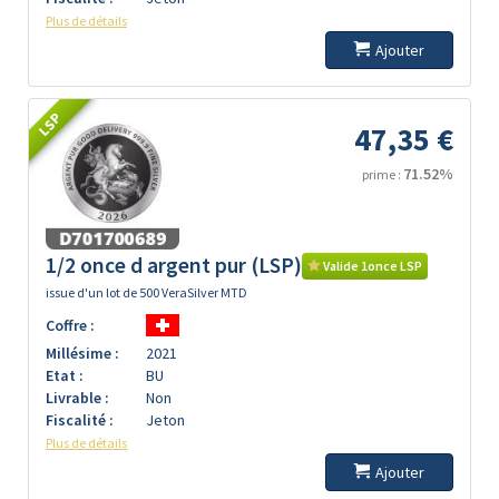
Plus de détails
Ajouter
LSP
47,35 €
71.52%
prime :
1/2 once d argent pur (LSP)
Valide 1once LSP
issue d'un lot de 500 VeraSilver MTD
Coffre :
Millésime :
2021
Etat :
BU
Livrable :
Non
Fiscalité :
Jeton
Plus de détails
Ajouter