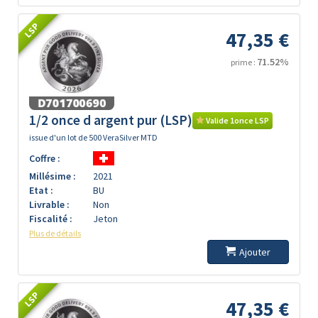
LSP
47,35 €
71.52%
prime :
1/2 once d argent pur (LSP)
Valide 1once LSP
issue d'un lot de 500 VeraSilver MTD
Coffre :
Millésime :
2021
Etat :
BU
Livrable :
Non
Fiscalité :
Jeton
Plus de détails
Ajouter
LSP
47,35 €