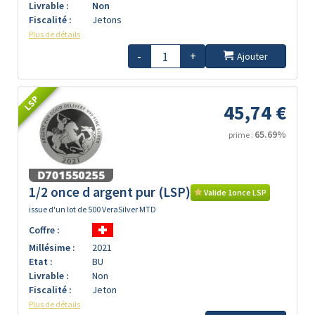
Livrable :
Non
Fiscalité :
Jetons
Plus de détails
-
+
Ajouter
LSP
45,74 €
65.69%
prime :
1/2 once d argent pur (LSP)
Valide 1once LSP
issue d'un lot de 500 VeraSilver MTD
Coffre :
Millésime :
2021
Etat :
BU
Livrable :
Non
Fiscalité :
Jeton
Plus de détails