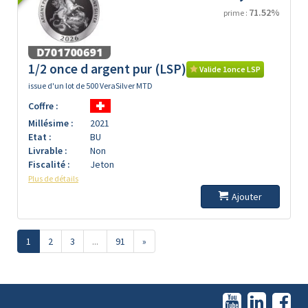
71.52%
prime :
1/2 once d argent pur (LSP)
Valide 1once LSP
issue d'un lot de 500 VeraSilver MTD
Coffre :
Millésime :
2021
Etat :
BU
Livrable :
Non
Fiscalité :
Jeton
Plus de détails
Ajouter
1
2
3
...
91
»