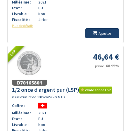
Millésime :
2021
Etat :
BU
Livrable :
Non
Fiscalité :
Jeton
Plus de détails
Ajouter
LSP
46,64 €
68.95%
prime :
1/2 once d argent pur (LSP)
Valide 1once LSP
issue d'un lot de 500 VeraSilver MTD
Coffre :
Millésime :
2021
Etat :
BU
Livrable :
Non
Fiscalité :
Jeton