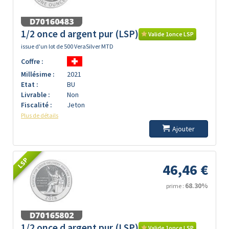
1/2 once d argent pur (LSP)
Valide 1once LSP
issue d'un lot de 500 VeraSilver MTD
Coffre :
Millésime :
2021
Etat :
BU
Livrable :
Non
Fiscalité :
Jeton
Plus de détails
Ajouter
LSP
46,46 €
68.30%
prime :
1/2 once d argent pur (LSP)
Valide 1once LSP