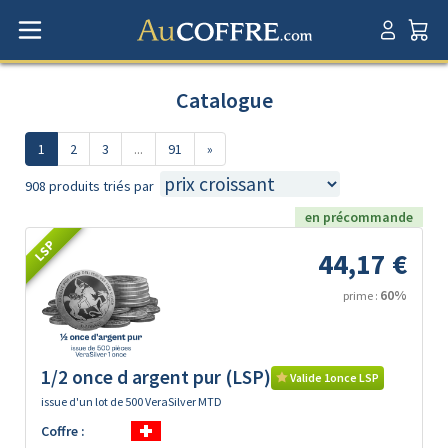
Catalogue
1
2
3
...
91
»
908 produits triés par
en précommande
LSP
44,17 €
60%
prime :
1/2 once d argent pur (LSP)
Valide 1once LSP
issue d'un lot de 500 VeraSilver MTD
Coffre :