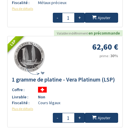
Fiscalité :
Métaux précieux
Plus de détails
-
+
Ajouter
en précommande
Valable indéfiniment
LSP
62,60 €
30%
prime :
1 gramme de platine - Vera Platinum (LSP)
Coffre :
Livrable :
Non
Fiscalité :
Cours légaux
Plus de détails
-
+
Ajouter