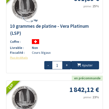
25%
prime :
10 grammes de platine - Vera Platinum
(LSP)
Coffre :
Livrable :
Non
Fiscalité :
Cours légaux
Plus de détails
-
+
Ajouter
en précommande
LSP
1 842,12 €
23%
prime :