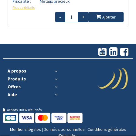
Fiscalité :
Métaux précieux
Plus de détails
-
+
Ajouter
A propos
Produits
Offres
Aide
Achats 100% sécurisés
Mentions légales
|
Données personnelles
|
Conditions générales
d'utilisation