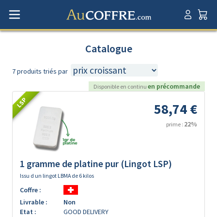
Catalogue
7 produits triés par
en précommande
Disponible en continu
LSP
58,74 €
22%
prime :
1 gramme de platine pur (Lingot LSP)
Issu d un lingot LBMA de 6 kilos
Coffre :
Livrable :
Non
Etat :
GOOD DELIVERY