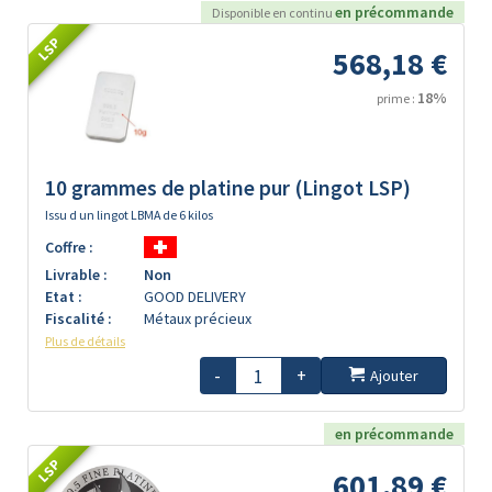
en précommande
Disponible en continu
LSP
568,18 €
18%
prime :
10 grammes de platine pur (Lingot LSP)
Issu d un lingot LBMA de 6 kilos
Coffre :
Livrable :
Non
Etat :
GOOD DELIVERY
Fiscalité :
Métaux précieux
Plus de détails
-
+
Ajouter
en précommande
LSP
601,89 €