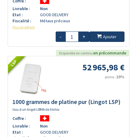
Coffre :
Livrable :
Non
Etat :
GOOD DELIVERY
Fiscalité :
Métaux précieux
Plus de détails
-
+
Ajouter
en précommande
Disponible en continu
LSP
52 965,98 €
10%
prime :
1000 grammes de platine pur (Lingot LSP)
Issu d un lingot LBMA de 6 kilos
Coffre :
Livrable :
Non
Etat :
GOOD DELIVERY