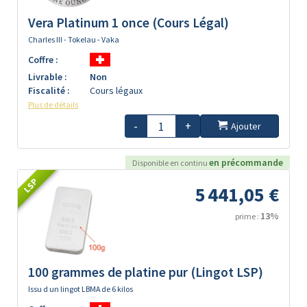
Vera Platinum 1 once (Cours Légal)
Charles III - Tokelau - Vaka
Coffre :
Livrable :
Non
Fiscalité :
Cours légaux
Plus de détails
-
+
Ajouter
en précommande
Disponible en continu
LSP
5 441,05 €
13%
prime :
100 grammes de platine pur (Lingot LSP)
Issu d un lingot LBMA de 6 kilos