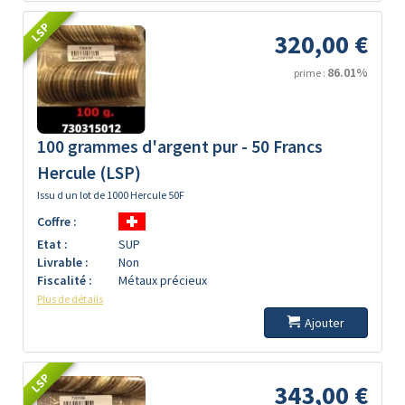
LSP
320,00 €
86.01%
prime :
100 grammes d'argent pur - 50 Francs
Hercule (LSP)
Issu d un lot de 1000 Hercule 50F
Coffre :
Etat :
SUP
Livrable :
Non
Fiscalité :
Métaux précieux
Plus de détails
Ajouter
LSP
343,00 €