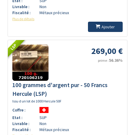
Etat :
SUP
Livrable :
Non
Fiscalité :
Métaux précieux
Plus de détails
Ajouter
LSP
269,00 €
56.36%
prime :
100 grammes d'argent pur - 50 Francs
Hercule (LSP)
Issu d un lot de 1000 Hercule 50F
Coffre :
Etat :
SUP
Livrable :
Non
Fiscalité :
Métaux précieux