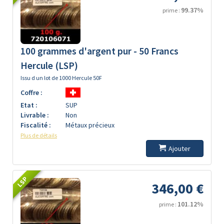
99.37%
prime :
100 grammes d'argent pur - 50 Francs
Hercule (LSP)
Issu d un lot de 1000 Hercule 50F
Coffre :
Etat :
SUP
Livrable :
Non
Fiscalité :
Métaux précieux
Plus de détails
Ajouter
LSP
346,00 €
101.12%
prime :