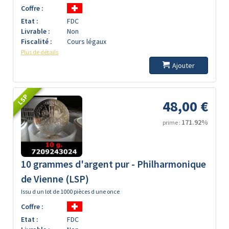
Coffre :
Etat :
FDC
Livrable :
Non
Fiscalité :
Cours légaux
Plus de détails
Ajouter
LSP
48,00 €
171.92%
prime :
10 grammes d'argent pur - Philharmonique
de Vienne (LSP)
Issu d un lot de 1000 pièces d une once
Coffre :
Etat :
FDC