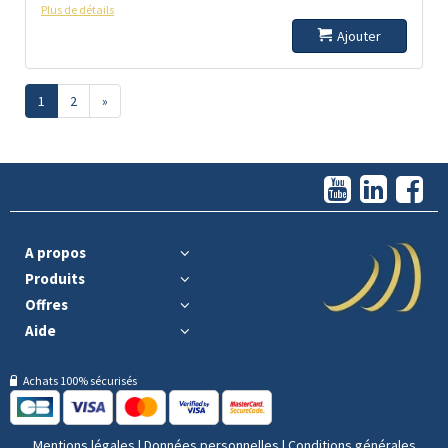
Plus de détails
Ajouter
1
2
»
A propos
Produits
Offres
Aide
Achats 100% sécurisés
Mentions légales
|
Données personnelles
|
Conditions générales