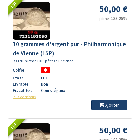
LSP
50,00 €
183.25%
prime :
10 grammes d'argent pur - Philharmonique
de Vienne (LSP)
Issu d un lot de 1000 pièces d une once
Coffre :
Etat :
FDC
Livrable :
Non
Fiscalité :
Cours légaux
Plus de détails
Ajouter
LSP
50,00 €
183.25%
prime :