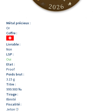
Métal précieux :
Or
Coffre :
Livrable :
Non
LSP :
Oui
Etat :
Proof
Poids brut :
3.15 g
Titre :
999.900 ‰
Tirage :
Illimité
Fiscalité :
Jeton