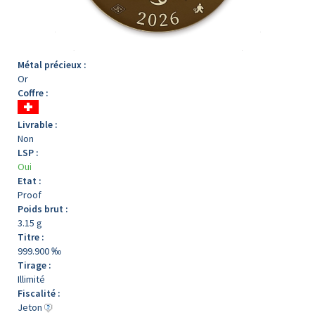
Métal précieux :
Or
Coffre :
Livrable :
Non
LSP :
Oui
Etat :
Proof
Poids brut :
3.15 g
Titre :
999.900 ‰
Tirage :
Illimité
Fiscalité :
Jeton