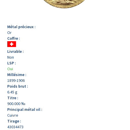
Métal précieux :
Or
Coffre :
Livrable :
Non
LSP :
Oui
Millésime :
1899-1906
Poids brut :
6.45 g
Titre :
900.000 ‰
Principal métal vil :
Cuivre
Tirage :
43034473