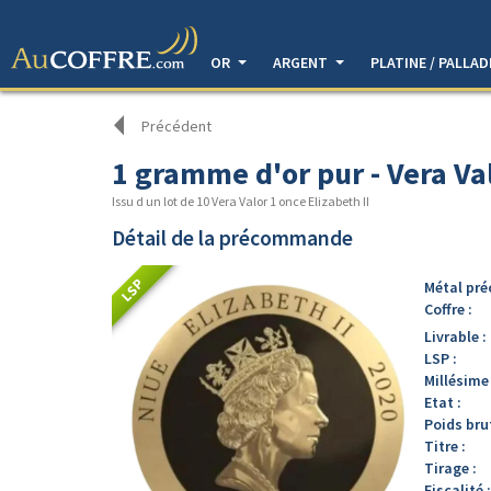
OR
ARGENT
PLATINE / PALLA
Précédent
1 gramme d'or pur - Vera Val
Issu d un lot de 10 Vera Valor 1 once Elizabeth II
Détail de la précommande
LSP
Métal pré
Coffre :
Livrable :
LSP :
Millésime 
Etat :
Poids brut
Titre :
Tirage :
Fiscalité :