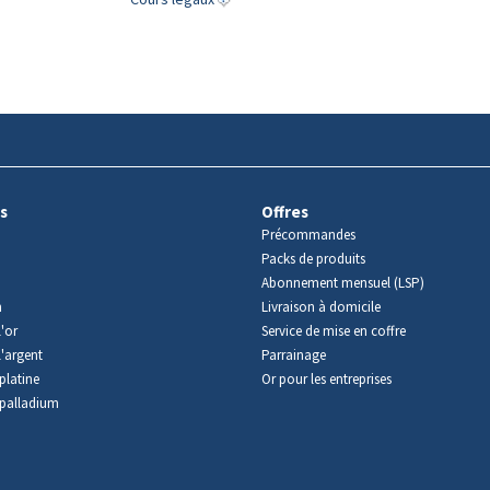
s
Offres
Précommandes
Packs de produits
Abonnement mensuel (LSP)
m
Livraison à domicile
'or
Service de mise en coffre
l'argent
Parrainage
platine
Or pour les entreprises
palladium