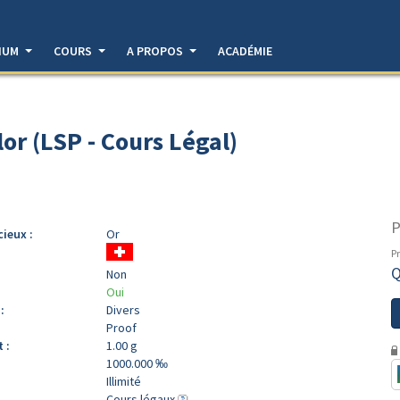
DIUM
COURS
A PROPOS
ACADÉMIE
or (LSP - Cours Légal)
P
cieux :
Or
Pr
Q
Non
Oui
:
Divers
Proof
 :
1.00 g
1000.000 ‰
Illimité
Cours légaux