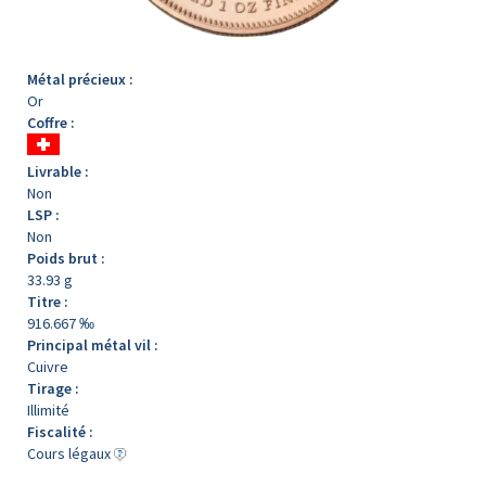
Métal précieux :
Or
Coffre :
Livrable :
Non
LSP :
Non
Poids brut :
33.93 g
Titre :
916.667 ‰
Principal métal vil :
Cuivre
Tirage :
Illimité
Fiscalité :
Cours légaux