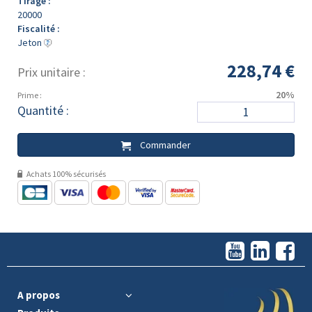
Tirage :
20000
Fiscalité :
Jeton
228,74 €
Prix unitaire :
20%
Prime :
Quantité :
Commander
Achats 100% sécurisés
A propos