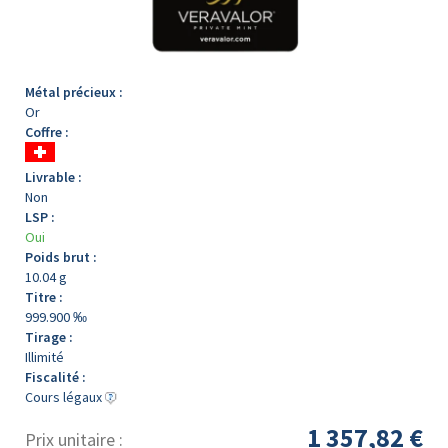
Métal précieux :
Or
Coffre :
Livrable :
Non
LSP :
Oui
Poids brut :
10.04 g
Titre :
999.900 ‰
Tirage :
Illimité
Fiscalité :
Cours légaux
1 357,82 €
Prix unitaire :