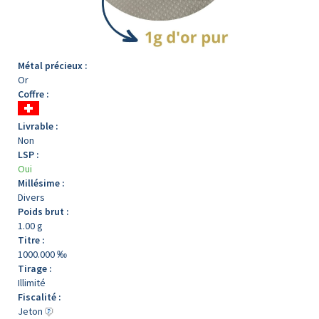
Métal précieux :
Or
Coffre :
Livrable :
Non
LSP :
Oui
Millésime :
Divers
Poids brut :
1.00 g
Titre :
1000.000 ‰
Tirage :
Illimité
Fiscalité :
Jeton