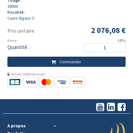
Tirage :
20000
Fiscalité :
Cours légaux
2 076,08 €
Prix unitaire :
10%
Prime :
Quantité :
Commander
Achats 100% sécurisés
A propos