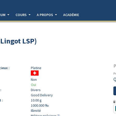
DIUM
COURS
A PROPOS
ACADÉMIE
(Lingot LSP)
P
cieux :
Platine
Pr
Q
Non
Oui
:
Divers
Good Delivery
 :
10.00 g
1000.000 ‰
Illimité
Métaux précieux