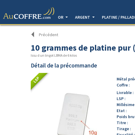
OR
ARGENT
PLATINE / PALLA
Précédent
10 grammes de platine pur 
Issu d un lingot LBMA de 6 kilos
Détail de la précommande
LSP
Métal pré
Coffre :
Livrable :
LSP :
Millésime 
Etat :
Poids brut
Titre :
Tirage :
Fiscalité :