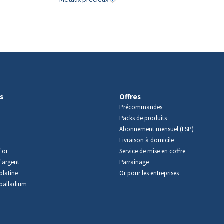
s
Offres
Précommandes
Packs de produits
Abonnement mensuel (LSP)
m
Livraison à domicile
'or
Service de mise en coffre
l'argent
Parrainage
platine
Or pour les entreprises
palladium