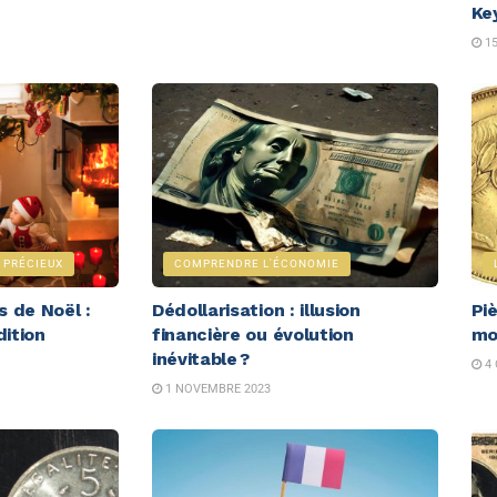
Ke
15
 PRÉCIEUX
COMPRENDRE L'ÉCONOMIE
s de Noël :
Dédollarisation : illusion
Pi
dition
financière ou évolution
mo
inévitable ?
4 
1 NOVEMBRE 2023