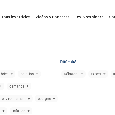
Tous les articles
Vidéos & Podcasts
Les livres blancs
Co
Difficulté
brics
cotation
Débutant
Expert
I
demande
environnement
épargne
e
inflation