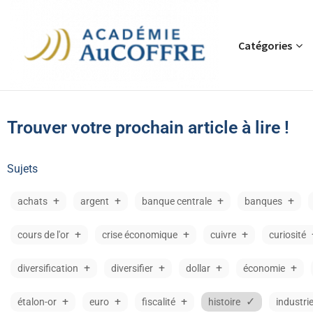
Catégories
Trouver votre prochain article à lire !
Sujets
achats
argent
banque centrale
banques
cours de l'or
crise économique
cuivre
curiosité
diversification
diversifier
dollar
économie
étalon-or
euro
fiscalité
histoire
industri