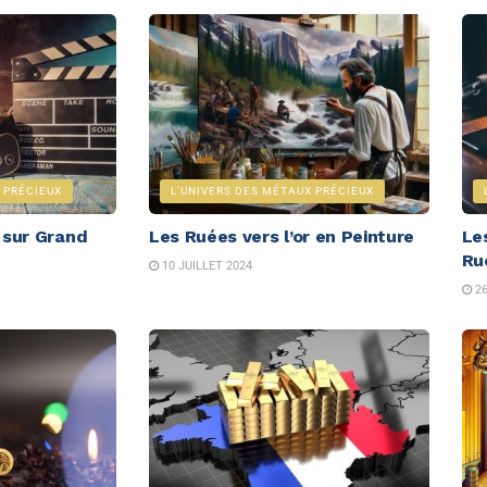
 PRÉCIEUX
L'UNIVERS DES MÉTAUX PRÉCIEUX
r sur Grand
Les Ruées vers l’or en Peinture
Le
Rué
10 JUILLET 2024
26