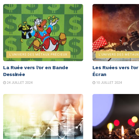
L'UNIVERS DES MÉTAUX PRÉCIEUX
L'UNIVERS DES MÉTAUX
La Ruée vers l’or en Bande
Les Ruées vers l’o
Dessinée
Écran
24 JUILLET 2024
10 JUILLET 2024