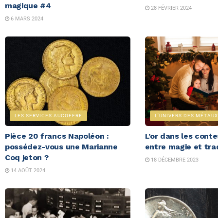
magique #4
28 FÉVRIER 2024
6 MARS 2024
LES SERVICES AUCOFFRE
L'UNIVERS DES MÉTAUX
Pièce 20 francs Napoléon :
L’or dans les conte
possédez-vous une Marianne
entre magie et tra
Coq jeton ?
18 DÉCEMBRE 2023
14 AOÛT 2024