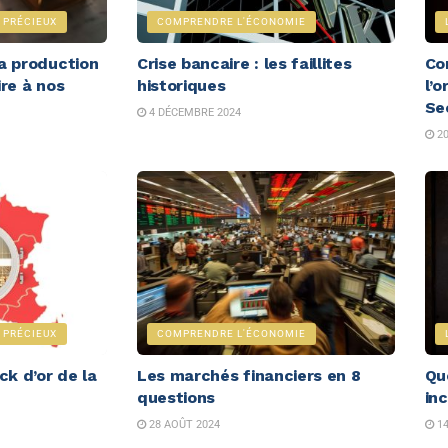
 PRÉCIEUX
COMPRENDRE L'ÉCONOMIE
la production
Crise bancaire : les faillites
Co
ire à nos
historiques
l’
Se
4 DÉCEMBRE 2024
20
 PRÉCIEUX
COMPRENDRE L'ÉCONOMIE
ck d’or de la
Les marchés financiers en 8
Qu
questions
in
28 AOÛT 2024
14