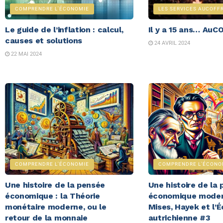
COMPRENDRE L'ÉCONOMIE
LES SERVICES AUCOFF
Le guide de l’inflation : calcul,
Il y a 15 ans… Au
causes et solutions
24 AVRIL 2024
22 MAI 2024
COMPRENDRE L'ÉCONOMIE
COMPRENDRE L'ÉCONO
Une histoire de la pensée
Une histoire de la
économique : la Théorie
économique moder
monétaire moderne, ou le
Mises, Hayek et l’É
retour de la monnaie
autrichienne #3