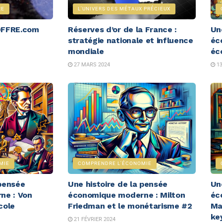
RE
L'UNIVERS DES MÉTAUX PRÉCIEUX
COFFRE.com
Réserves d’or de la France :
Un
stratégie nationale et influence
éc
mondiale
éco
27 MARS 2024
13
MIE
COMPRENDRE L'ÉCONOMIE
 pensée
Une histoire de la pensée
Un
ne : Von
économique moderne : Milton
éc
cole
Friedman et le monétarisme #2
Ma
ke
21 FÉVRIER 2024