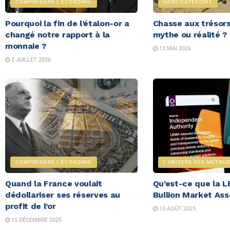
COMPRENDRE L'ÉCONOMIE
HORS CATÉGORIE
Pourquoi la fin de l’étalon-or a
Chasse aux trésors
changé notre rapport à la
mythe ou réalité ?
monnaie ?
13 MAI 2026
2 JUILLET 2026
COMPRENDRE L'ÉCONOMIE
L'UNIVERS DES MÉTAUX
Quand la France voulait
Qu’est-ce que la 
dédollariser ses réserves au
Bullion Market Ass
profit de l’or
13 AOÛT 2025
15 DÉCEMBRE 2025