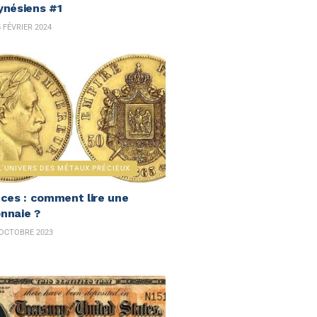
ynésiens #1
 FÉVRIER 2024
L'UNIVERS DES MÉTAUX PRÉCIEUX
èces : comment lire une
nnaie ?
OCTOBRE 2023