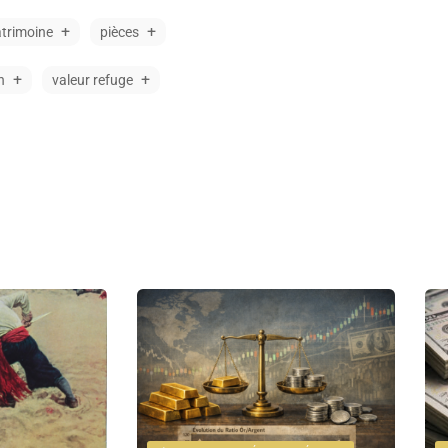
trimoine
pièces
n
valeur refuge