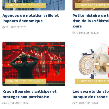
COMPRENDRE L'ÉCONOMIE
L'UNIVERS DES MÉTAUX
Agences de notation : rôle et
Petite histoire de 
impacts économique
d’or, de la Préhisto
jours
29 JANVIER 2025
19 DÉCEMBRE 2024
COMPRENDRE L'ÉCONOMIE
L'UNIVERS DES MÉTAUX
Krach Boursier : anticiper et
Les secrets du sto
protéger son patrimoine
Banque de France
6 NOVEMBRE 2024
23 OCTOBRE 2024