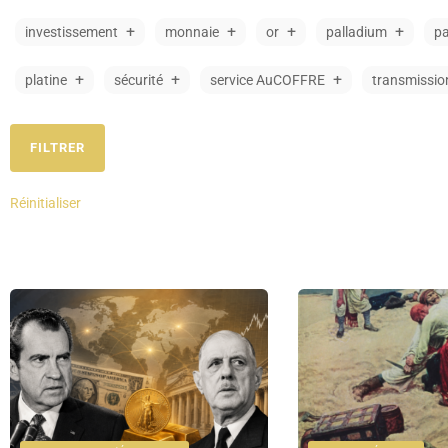
investissement
monnaie
or
palladium
pa
platine
sécurité
service AuCOFFRE
transmissio
Réinitialiser