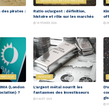
L'UNIVERS DES MÉTAUX PRÉCIEUX
 des pirates :
Ratio or/argent : définition,
Kin
histoire et rôle sur les marchés
off
18 FÉVRIER 2026
28
 PRÉCIEUX
INVESTIR
LBMA (London
L’argent métal nourrit les
D’o
ociation) ?
fantasmes des investisseurs
co
gi
5 AOÛT 2025
31