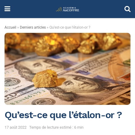
Accueil
»
Derniers articles
»
Qu’est-ce que l’étalon-or ?
Qu’est-ce que l’étalon-or ?
17 août 2022
Temps de lecture estimé : 6 min