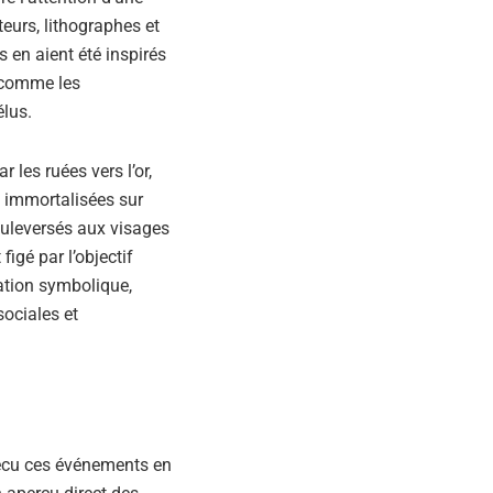
teurs, lithographes et
 en aient été inspirés
t comme les
élus.
les ruées vers l’or,
é immortalisées sur
bouleversés aux visages
igé par l’objectif
tation symbolique,
sociales et
 vécu ces événements en