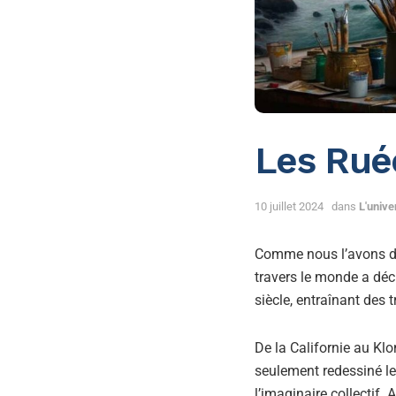
Les Ruée
10 juillet 2024
dans
L'univ
Comme nous l’avons d
travers le monde a dé
siècle, entraînant de
De la Californie au Klo
seulement redessiné le
l’imaginaire collectif.