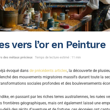
s vers l’or en Peinture
ers des métaux précieux
Temps de lecture estimé : 11 min
éjà évoqué dans
de précédents articles
, la découverte de plusie
clenché des mouvements migratoires massifs durant toute la se
s transformations sociales profondes et des bouleversements éc
ndike, en passant par les riches terres australiennes, les ruées ve
s frontières géographiques, mais ont également laissé une empre
 Au-delà des récits d’aventure et de fortune, ces épopées ont captu