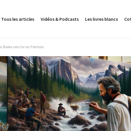
Tous les articles
Vidéos & Podcasts
Les livres blancs
Co
s Ruées vers l’or en Peinture