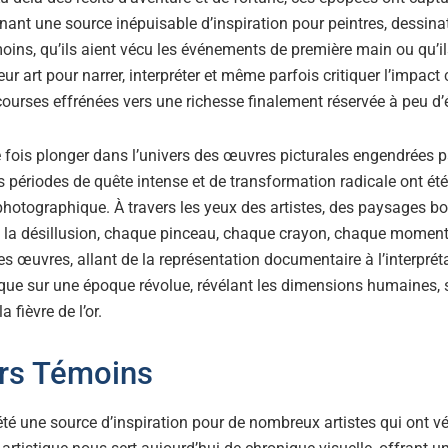
enant une source inépuisable d’inspiration pour peintres, dessina
ins, qu’ils aient vécu les événements de première main ou qu’ils
 leur art pour narrer, interpréter et même parfois critiquer l’impac
urses effrénées vers une richesse finalement réservée à peu d’
fois plonger dans l’univers des œuvres picturales engendrées par 
périodes de quête intense et de transformation radicale ont ét
e photographique. À travers les yeux des artistes, des paysages 
t la désillusion, chaque pinceau, chaque crayon, chaque moment f
es œuvres, allant de la représentation documentaire à l’interpré
ique sur une époque révolue, révélant les dimensions humaines, 
 fièvre de l’or.
rs Témoins
t été une source d’inspiration pour de nombreux artistes qui ont