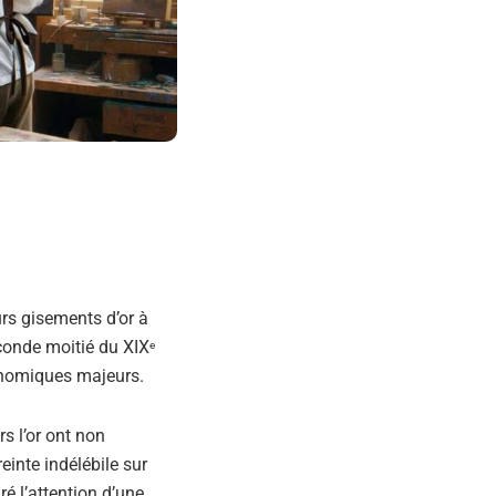
urs gisements d’or à
conde moitié du XIX
e
onomiques majeurs.
rs l’or ont non
inte indélébile sur
ré l’attention d’une