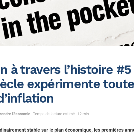
on à travers l’histoire #
iècle expérimente toute
’inflation
endre l'économie
Temps de lecture estimé : 12 min
dinairement stable sur le plan économique, les premières ann