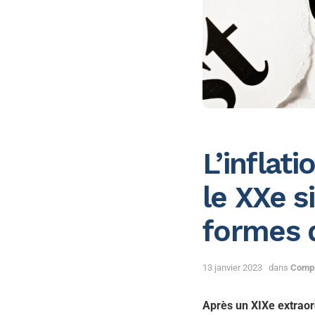
L’inflati
le XXe s
formes d
13 janvier 2023
dans
Compr
Après un XIXe extraor