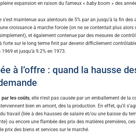
n pleine expansion en raison du fameux «
baby boom
» des année
lle s’est maintenue aux alentours de 5% par an jusqu’à la fin des
ne croissance à marche forcée (on ne se contentait plus alors
 simplement), et également contenue par des mesures de contrôle
jà forte sur le long terme finit par devenir difficilement contrôlab
en 1969 et jusqu’à 9.2% en 1973.
liée à l’offre : quand la hausse de
 demande
n par les coûts
, elle n’est pas causée par un emballement de la
erviennent bien en amont, dès la production. En effet, qu’il s’ag
u travail (liée à des hausses de salaire et/ou une baisse du tem
te) ou encore une flambée des prix des matières premières, ces
le prix des biens et services sur le marché.