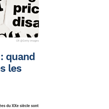
CR @Getty images
5 : quand
s les
ées du XXe siècle sont