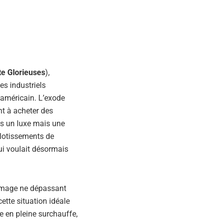
te Glorieuses
),
es industriels
 américain. L’exode
ent à acheter des
lus un luxe mais une
 lotissements de
i voulait désormais
chômage ne dépassant
ette situation idéale
e en pleine surchauffe,