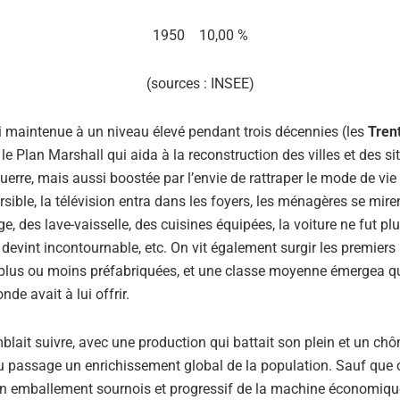
1950 10,00 %
(sources : INSEE)
 maintenue à un niveau élevé pendant trois décennies (les
Tren
e Plan Marshall qui aida à la reconstruction des villes et des sit
erre, mais aussi boostée par l’envie de rattraper le mode de vie
versible, la télévision entra dans les foyers, les ménagères se mir
ge, des lave-vaisselle, des cuisines équipées, la voiture ne fut p
 devint incontournable, etc. On vit également surgir les premiers
 plus ou moins préfabriquées, et une classe moyenne émergea qu
nde avait à lui offrir.
emblait suivre, avec une production qui battait son plein et un 
u passage un enrichissement global de la population. Sauf que c
 un emballement sournois et progressif de la machine économiqu