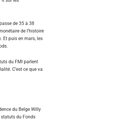
 % sur les
 passe de 35 à 38
onétaire de l’histoire
. Et puis en mars, les
ods.
atuts du FMI parlent
éalité. C’est ce que va
idence du Belge Willy
es statuts du Fonds