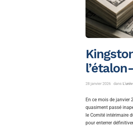
Kingston
l’étalon
28 janvier 2026
dans
L'uni
En ce mois de janvier
quasiment passé inaper
le Comité intérimaire 
pour enterrer définiti