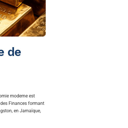
le de
nomie moderne est
s des Finances formant
ingston, en Jamaïque,