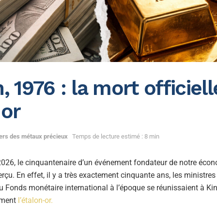
, 1976 : la mort officiel
-or
vers des métaux précieux
Temps de lecture estimé : 8 min
 2026, le cinquantenaire d’un événement fondateur de notre éco
çu. En effet, il y a très exactement cinquante ans, les ministre
du Fonds monétaire international à l’époque se réunissaient à K
vement
l’étalon-or.