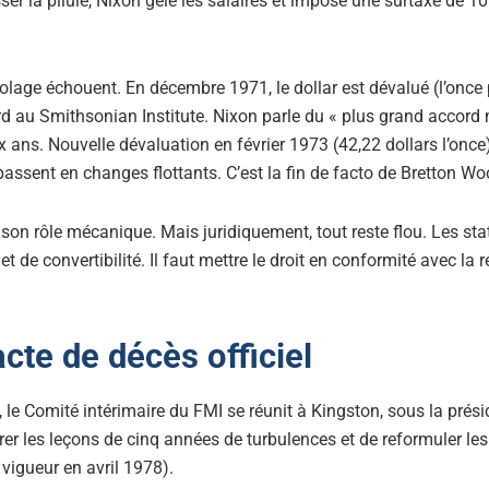
sser la pilule, Nixon gèle les salaires et impose une surtaxe de 10
stolage échouent. En décembre 1971, le dollar est dévalué (l’once
rd au Smithsonian Institute. Nixon parle du « plus grand accord m
ux ans. Nouvelle dévaluation en février 1973 (42,22 dollars l’once)
assent en changes flottants. C’est la fin de facto de Bretton Wo
u son rôle mécanique. Mais juridiquement, tout reste flou. Les st
et de convertibilité. Il faut mettre le droit en conformité avec la r
acte de décès officiel
, le Comité intérimaire du FMI se réunit à Kingston, sous la prés
 tirer les leçons de cinq années de turbulences et de reformuler l
igueur en avril 1978).