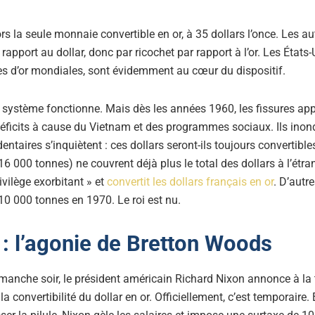
ors la seule monnaie convertible en or, à 35 dollars l’once. Les 
 rapport au dollar, donc par ricochet par rapport à l’or. Les États
ves d’or mondiales, sont évidemment au cœur du dispositif.
 système fonctionne. Mais dès les années 1960, les fissures app
éficits à cause du Vietnam et des programmes sociaux. Ils inon
entaires s’inquiètent : ces dollars seront-ils toujours convertible
6 000 tonnes) ne couvrent déjà plus le total des dollars à l’étra
vilège exorbitant » et
convertit les dollars français en or
. D’autr
10 000 tonnes en 1970. Le roi est nu.
: l’agonie de Bretton Woods
manche soir, le président américain Richard Nixon annonce à la t
 convertibilité du dollar en or. Officiellement, c’est temporaire. E