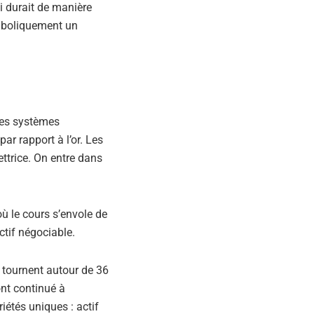
ui durait de manière
ymboliquement un
 les systèmes
ar rapport à l’or. Les
ettrice. On entre dans
ù le cours s’envole de
ctif négociable.
s tournent autour de 36
ont continué à
étés uniques : actif