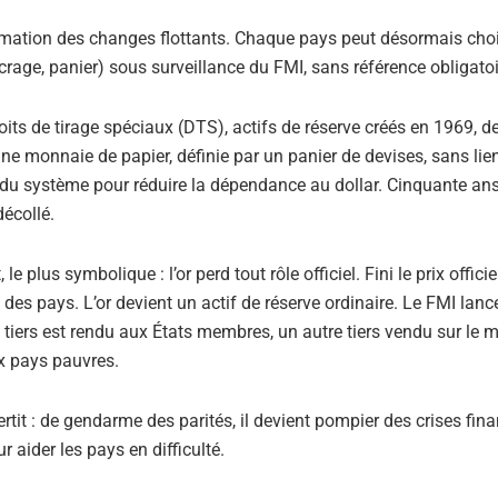
itimation des changes flottants. Chaque pays peut désormais cho
rage, panier) sous surveillance du FMI, sans référence obligatoire
oits de tirage spéciaux (DTS), actifs de réserve créés en 1969, de
e monnaie de papier, définie par un panier de devises, sans lien
ot du système pour réduire la dépendance au dollar. Cinquante ans
décollé.
 plus symbolique : l’or perd tout rôle officiel. Fini le prix offici
s des pays. L’or devient un actif de réserve ordinaire. Le FMI l
un tiers est rendu aux États membres, un autre tiers vendu sur le m
x pays pauvres.
ertit : de gendarme des parités, il devient pompier des crises fin
 aider les pays en difficulté.