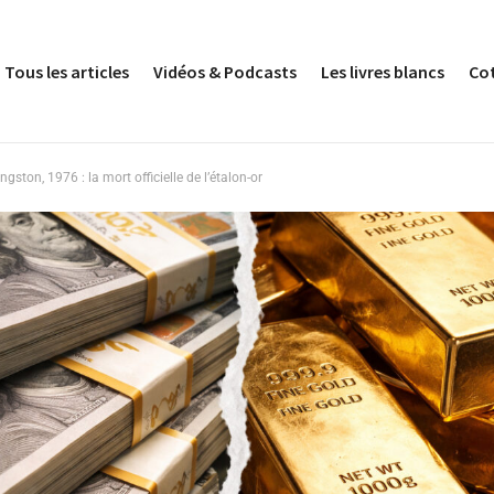
Tous les articles
Vidéos & Podcasts
Les livres blancs
Co
ngston, 1976 : la mort officielle de l’étalon-or