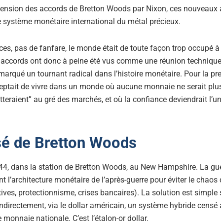
pension des accords de Bretton Woods par Nixon, ces nouveaux
 système monétaire international du métal précieux.
s, pas de fanfare, le monde était de toute façon trop occupé à 
 accords ont donc à peine été vus comme une réunion technique 
 marqué un tournant radical dans l’histoire monétaire. Pour la pr
ceptait de vivre dans un monde où aucune monnaie ne serait plus 
tteraient” au gré des marchés, et où la confiance deviendrait l’
isé de Bretton Woods
, dans la station de Bretton Woods, au New Hampshire. La guerr
ent l’architecture monétaire de l’après-guerre pour éviter le cha
ves, protectionnisme, crises bancaires). La solution est simple su
indirectement, via le dollar américain, un système hybride censé al
une monnaie nationale. C’est l’étalon-or dollar.