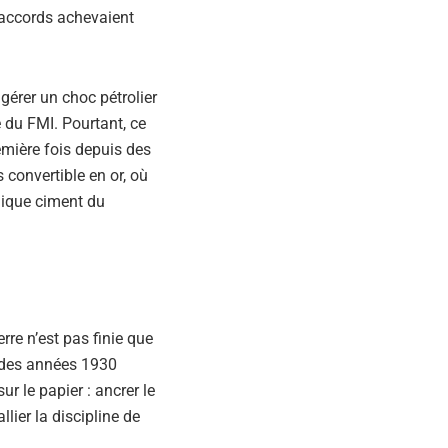
 accords achevaient
gérer un choc pétrolier
du FMI. Pourtant, ce
emière fois depuis des
convertible en or, où
unique ciment du
e n’est pas finie que
os des années 1930
r le papier : ancrer le
lier la discipline de