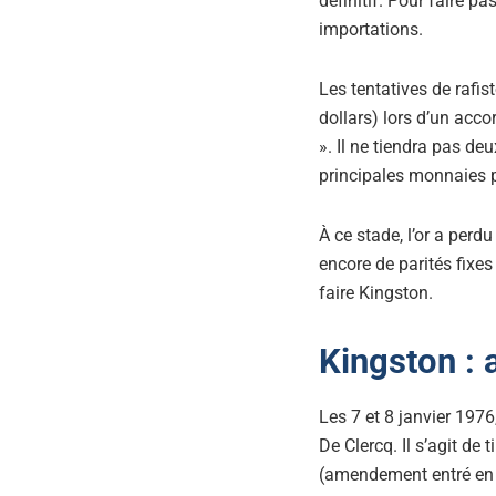
définitif. Pour faire pa
importations.
Les tentatives de rafi
dollars) lors d’un acco
». Il ne tiendra pas de
principales monnaies p
À ce stade, l’or a perd
encore de parités fixes 
faire Kingston.
Kingston : 
Les 7 et 8 janvier 1976
De Clercq. Il s’agit de
(amendement entré en v