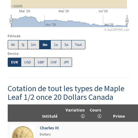
+1600€
Mar '26
Mai '26
Jul '26
Avr '26
Jul '26
© AuCOFFRE.com
Période
6h
5j
1m
6m
1a
5a
Tout
Devise
EUR
USD
GBP
CHF
JPY
Cotation de tout les types de Maple
Leaf 1/2 once 20 Dollars Canada
Variation
Cours
Intitulé
Prime
Charles III
Dollars