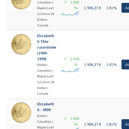
1.026
Canadien /
↗
%
1 906,37 €
1.81%
A
Maple Leaf
1/2 once 20
Dollars
Canada
Elizabeth
II Tête
couronnée
(1990-
1999)
1.026
↗
%
1 906,37 €
1.81%
A
Dollars
Canadien /
Maple Leaf
1/2 once 20
Dollars
Canada
Elizabeth
II - 9999
Dollars
1.026
↗
Canadien /
%
1 906,37 €
1.81%
A
Maple Leaf