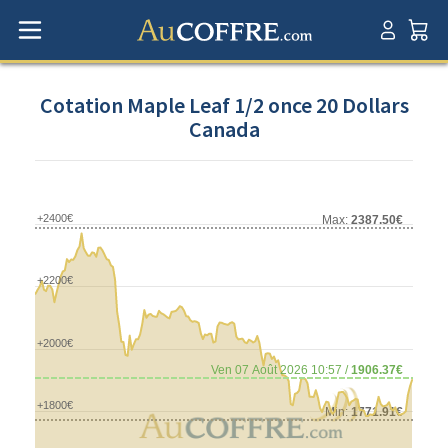
Cotation Maple Leaf 1/2 once 20 Dollars
Canada
+2400€
Max:
2387.50€
+2200€
+2000€
Ven 07 Août 2026 10:57 /
1906.37€
+1800€
Min:
1771.91€