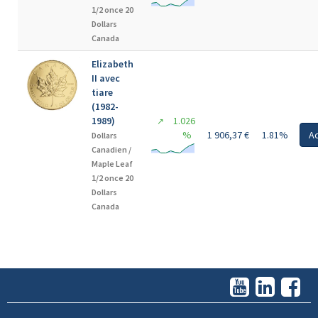
1/2 once 20
Dollars
Canada
Elizabeth
II avec
tiare
(1982-
1989)
1.026
↗
%
1 906,37 €
1.81%
A
Dollars
Canadien /
Maple Leaf
1/2 once 20
Dollars
Canada