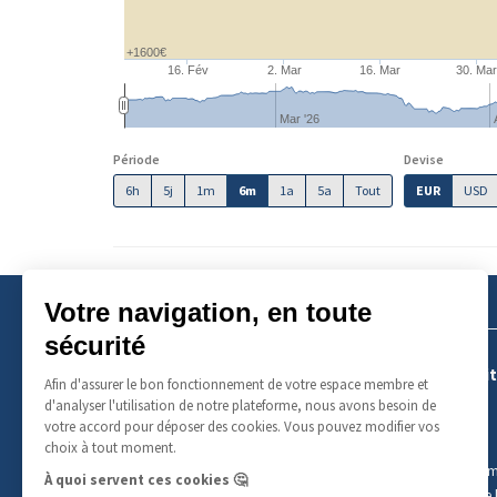
+1600€
16. Fév
2. Mar
16. Mar
30. Ma
Mar '26
Période
Devise
6h
5j
1m
6m
1a
5a
Tout
EUR
USD
A propos
Produit
Qui sommes-nous ?
Or
Tarifs
Argent
Événements
Platine
Contact
Palladiu
Audits de nos coffres
Cours de l