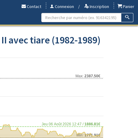
Contact
Connexion
/
Inscription
Panier
II avec tiare (1982-1989)
Max:
2387.50€
Jeu 06 Août 2026 12:47 /
1886.81€
Min:
1771.91€