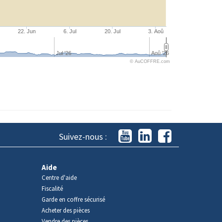
22. Jun
6. Jul
20. Jul
3. Aoû
Jul '26
Aoû '26
© AuCOFFRE.com
Suivez-nous :
Aide
Centre d'aide
Fiscalité
Garde en coffre sécurisé
Acheter des pièces
Vendre des pièces