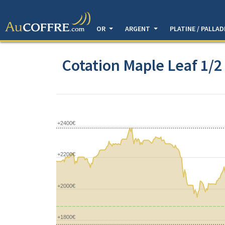
OR
ARGENT
PLATINE / PALLA
Cotation Maple Leaf 1/2 
+2400€
+2200€
+2000€
+1800€