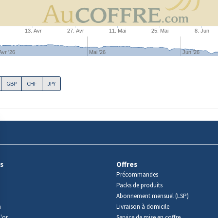
r
13. Avr
27. Avr
11. Mai
25. Mai
8. Jun
Avr '26
Mai '26
Jun '26
GBP
CHF
JPY
s
Offres
Précommandes
Packs de produits
Abonnement mensuel (LSP)
m
Livraison à domicile
'or
Service de mise en coffre