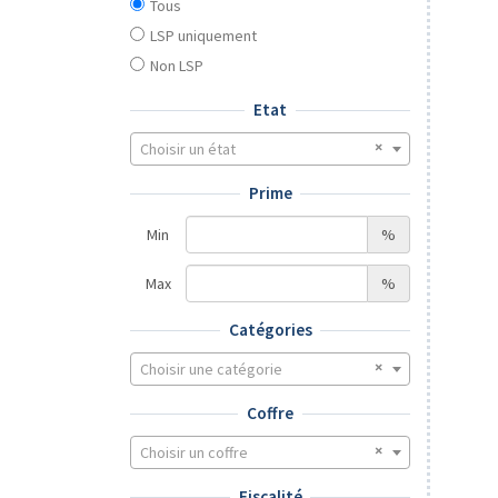
Tous
LSP uniquement
Non LSP
Etat
Choisir un état
Prime
Min
%
Max
%
Catégories
Choisir une catégorie
Coffre
Choisir un coffre
Fiscalité