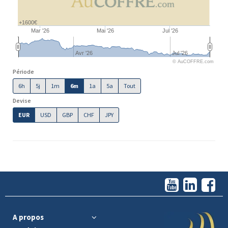
+1600€
Mar '26
Mai '26
Jul '26
Avr '26
Jul '26
© AuCOFFRE.com
Période
6h
5j
1m
6m
1a
5a
Tout
Devise
EUR
USD
GBP
CHF
JPY
A propos