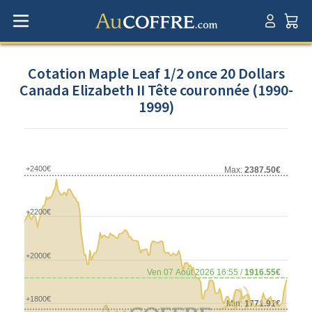
Cotation Maple Leaf 1/2 once 20 Dollars
Canada Elizabeth II Tête couronnée (1990-
1999)
+2400€
Max:
2387.50€
+2200€
+2000€
Ven 07 Août 2026 16:55 /
1916.55€
+1800€
Min:
1771.91€