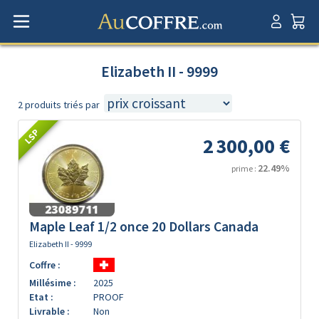
Elizabeth II - 9999
2 produits triés par
LSP
2 300,00 €
22.49%
prime :
Maple Leaf 1/2 once 20 Dollars Canada
Elizabeth II - 9999
Coffre :
Millésime :
2025
Etat :
PROOF
Livrable :
Non