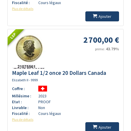
Fiscalité :
Cours légaux
Plus de détails
Ajouter
LSP
2 700,00 €
43.79%
prime :
Maple Leaf 1/2 once 20 Dollars Canada
Elizabeth II - 9999
Coffre :
Millésime :
2023
Etat :
PROOF
Livrable :
Non
Fiscalité :
Cours légaux
Plus de détails
Ajouter