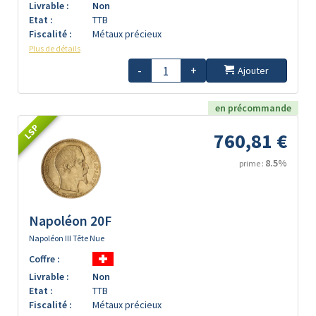
Livrable :
Non
Etat :
TTB
Fiscalité :
Métaux précieux
Plus de détails
-
+
Ajouter
en précommande
LSP
760,81 €
8.5%
prime :
Napoléon 20F
Napoléon III Tête Nue
Coffre :
Livrable :
Non
Etat :
TTB
Fiscalité :
Métaux précieux