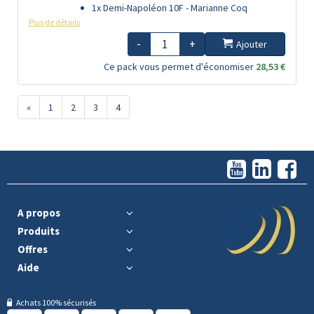
1x Demi-Napoléon 10F - Marianne Coq
Plus de détails
-
+
Ajouter
Ce pack vous permet d'économiser
28,53 €
«
1
2
3
4
A propos
Produits
Offres
Aide
Achats 100% sécurisés