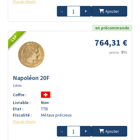
Plus de détails
-
+
Ajouter
en précommande
LSP
764,31 €
9%
prime :
Napoléon 20F
Cérès
Coffre :
Livrable :
Non
Etat :
TTB
Fiscalité :
Métaux précieux
Plus de détails
-
+
Ajouter