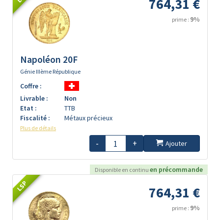
764,31 €
9%
prime :
Napoléon 20F
Génie IIIème République
Coffre :
Livrable :
Non
Etat :
TTB
Fiscalité :
Métaux précieux
Plus de détails
-
+
Ajouter
en précommande
Disponible en continu
LSP
764,31 €
9%
prime :