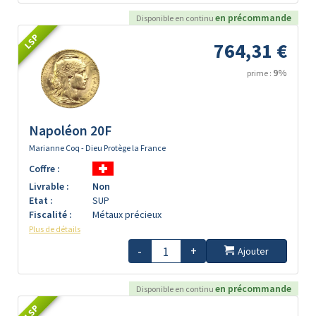
en précommande
Disponible en continu
LSP
764,31 €
9%
prime :
Napoléon 20F
Marianne Coq - Dieu Protège la France
Coffre :
Livrable :
Non
Etat :
SUP
Fiscalité :
Métaux précieux
Plus de détails
-
+
Ajouter
en précommande
Disponible en continu
LSP