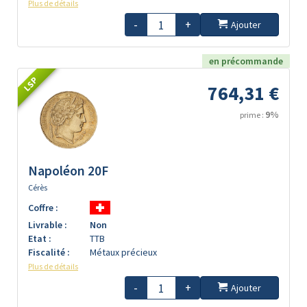
Plus de détails
-
+
Ajouter
en précommande
LSP
764,31 €
9%
prime :
Napoléon 20F
Cérès
Coffre :
Livrable :
Non
Etat :
TTB
Fiscalité :
Métaux précieux
Plus de détails
-
+
Ajouter