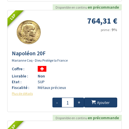
en précommande
Disponible en continu
LSP
764,31 €
9%
prime :
Napoléon 20F
Marianne Coq - Dieu Protège la France
Coffre :
Livrable :
Non
Etat :
SUP
Fiscalité :
Métaux précieux
Plus de détails
-
+
Ajouter
en précommande
Disponible en continu
LSP