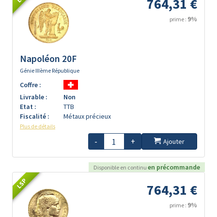
764,31 €
9%
prime :
Napoléon 20F
Génie IIIème République
Coffre :
Livrable :
Non
Etat :
TTB
Fiscalité :
Métaux précieux
Plus de détails
-
+
Ajouter
en précommande
Disponible en continu
LSP
764,31 €
9%
prime :