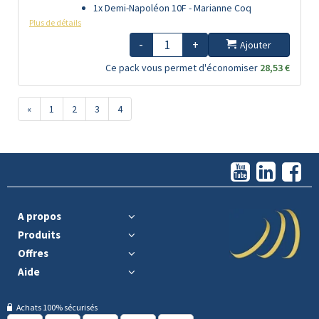
1x Demi-Napoléon 10F - Marianne Coq
Plus de détails
-
+
Ajouter
Ce pack vous permet d'économiser
28,53 €
«
1
2
3
4
A propos
Produits
Offres
Aide
Achats 100% sécurisés