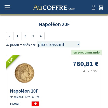
Napoléon 20F
«
1
2
3
4
47 produits triés par
en précommande
LSP
760,81 €
8.5%
prime :
Napoléon 20F
Napoléon III Tête Laurée
Coffre :