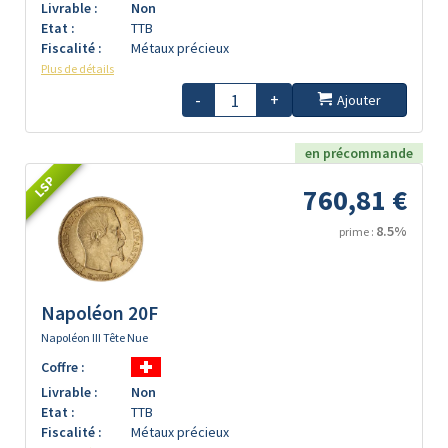
Livrable :
Non
Etat :
TTB
Fiscalité :
Métaux précieux
Plus de détails
-
+
Ajouter
en précommande
LSP
760,81 €
8.5%
prime :
Napoléon 20F
Napoléon III Tête Nue
Coffre :
Livrable :
Non
Etat :
TTB
Fiscalité :
Métaux précieux