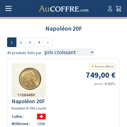
Napoléon 20F
1
2
3
4
»
45 produits triés par
Bonne affaire
749,00 €
6.82%
prime :
Napoléon 20F
Napoléon III Tête Laurée
Coffre :
Millésime :
1868