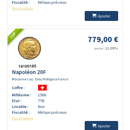
Fiscalité :
Métaux précieux
Plus de détails
Ajouter
LSP
779,00 €
11.09%
prime :
Napoléon 20F
Marianne Coq - Dieu Protège la France
Coffre :
Millésime :
1906
Etat :
TTB
Livrable :
Non
Fiscalité :
Métaux précieux
Plus de détails
Ajouter