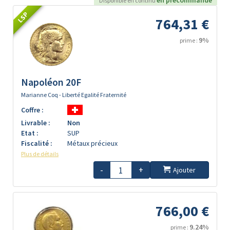
en précommande
Disponible en continu
LSP
764,31 €
9%
prime :
Napoléon 20F
Marianne Coq - Liberté Egalité Fraternité
Coffre :
Livrable :
Non
Etat :
SUP
Fiscalité :
Métaux précieux
Plus de détails
-
+
Ajouter
766,00 €
9.24%
prime :