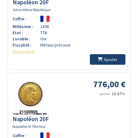
Napoléon 20F
Génie IIIème République
Coffre :
Millésime :
1898
Etat :
TTB
Livrable :
Oui
Fiscalité :
Métaux précieux
Plus de détails
Ajouter
776,00 €
10.67%
prime :
Napoléon 20F
Napoléon III Tête Nue
Coffre :