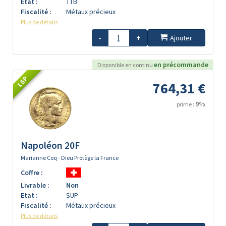
Etat :
TTB
Fiscalité :
Métaux précieux
Plus de détails
-
+
Ajouter
en précommande
Disponible en continu
LSP
764,31 €
9%
prime :
Napoléon 20F
Marianne Coq - Dieu Protège la France
Coffre :
Livrable :
Non
Etat :
SUP
Fiscalité :
Métaux précieux
Plus de détails