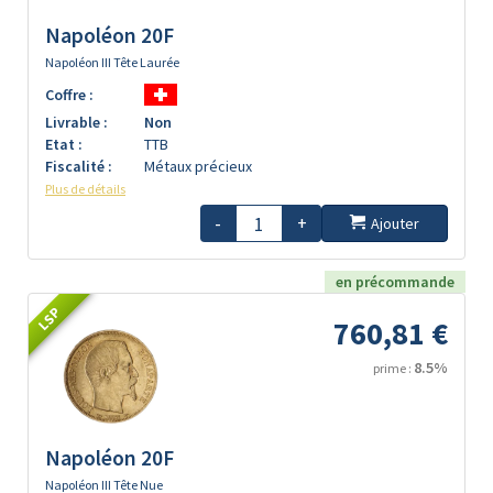
Napoléon 20F
Napoléon III Tête Laurée
Coffre :
Livrable :
Non
Etat :
TTB
Fiscalité :
Métaux précieux
Plus de détails
-
+
Ajouter
en précommande
LSP
760,81 €
8.5%
prime :
Napoléon 20F
Napoléon III Tête Nue