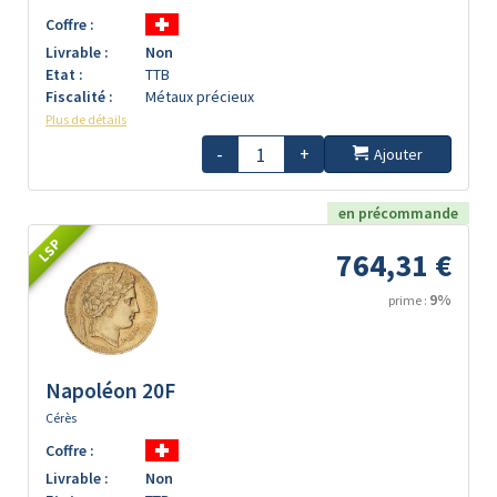
Coffre :
Livrable :
Non
Etat :
TTB
Fiscalité :
Métaux précieux
Plus de détails
-
+
Ajouter
en précommande
LSP
764,31 €
9%
prime :
Napoléon 20F
Cérès
Coffre :
Livrable :
Non