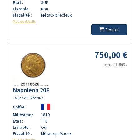
Etat :
SUP
Livrable :
Non
Fiscalité :
Métaux précieux
Plus de détails
Ajouter
750,00 €
6.96%
prime :
Napoléon 20F
Louis XVIII Tête Nue
Coffre :
Millésime :
1819
Etat :
TTB
Livrable :
Oui
Fiscalité :
Métaux précieux
Plus de détails