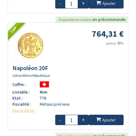
-
+
Ajouter
en précommande
Disponible en continu
LSP
764,31 €
9%
prime :
Napoléon 20F
Génie IIIème République
Coffre :
Livrable :
Non
Etat :
TTB
Fiscalité :
Métaux précieux
Plus de détails
-
+
Ajouter