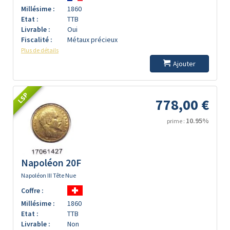
Millésime :
1860
Etat :
TTB
Livrable :
Oui
Fiscalité :
Métaux précieux
Plus de détails
Ajouter
LSP
778,00 €
10.95%
prime :
Napoléon 20F
Napoléon III Tête Nue
Coffre :
Millésime :
1860
Etat :
TTB
Livrable :
Non