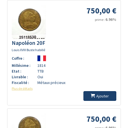
750,00 €
6.96%
prime :
Napoléon 20F
Louis XVIII Buste habillé
Coffre :
Millésime :
1814
Etat :
TTB
Livrable :
Oui
Fiscalité :
Métaux précieux
Plus de détails
Ajouter
750,00 €
6.96%
prime :