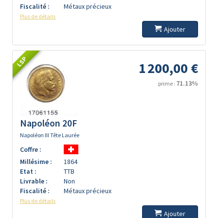
Fiscalité :
Métaux précieux
Plus de détails
Ajouter
LSP
1 200,00 €
71.13%
prime :
Napoléon 20F
Napoléon III Tête Laurée
Coffre :
Millésime :
1864
Etat :
TTB
Livrable :
Non
Fiscalité :
Métaux précieux
Plus de détails
Ajouter