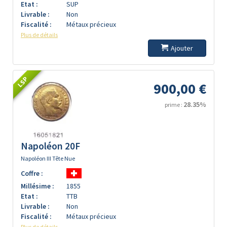
Etat :
SUP
Livrable :
Non
Fiscalité :
Métaux précieux
Plus de détails
Ajouter
LSP
900,00 €
28.35%
prime :
Napoléon 20F
Napoléon III Tête Nue
Coffre :
Millésime :
1855
Etat :
TTB
Livrable :
Non
Fiscalité :
Métaux précieux
Plus de détails