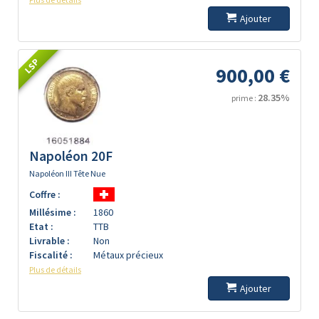
Ajouter
LSP
900,00 €
28.35%
prime :
Napoléon 20F
Napoléon III Tête Nue
Coffre :
Millésime :
1860
Etat :
TTB
Livrable :
Non
Fiscalité :
Métaux précieux
Plus de détails
Ajouter