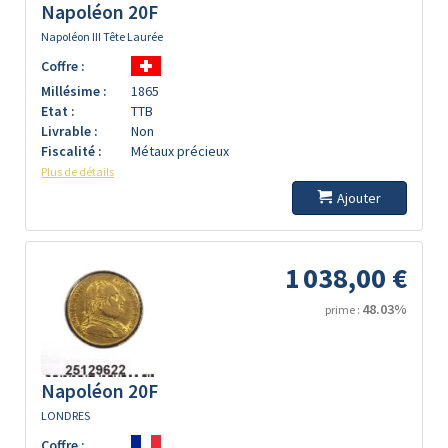
Napoléon 20F
Napoléon III Tête Laurée
Coffre :
Millésime :
1865
Etat :
TTB
Livrable :
Non
Fiscalité :
Métaux précieux
Plus de détails
Ajouter
1 038,00 €
48.03%
prime :
Napoléon 20F
LONDRES
Coffre :