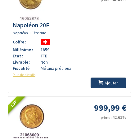
Napoléon 20F
Napoléon III Tête Nue
Coffre :
Millésime :
1859
Etat :
TTB
Livrable :
Non
Fiscalité :
Métaux précieux
Plus de détails
Ajouter
LSP
999,99 €
42.61%
prime :