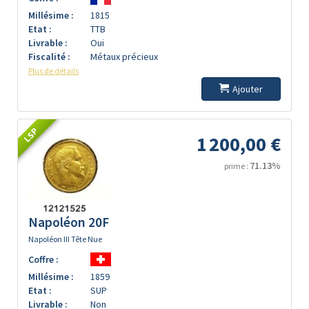
Millésime :
1815
Etat :
TTB
Livrable :
Oui
Fiscalité :
Métaux précieux
Plus de détails
Ajouter
LSP
1 200,00 €
71.13%
prime :
Napoléon 20F
Napoléon III Tête Nue
Coffre :
Millésime :
1859
Etat :
SUP
Livrable :
Non