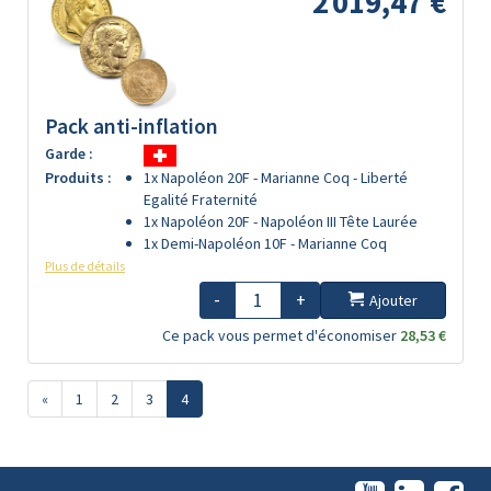
2 019,47 €
Pack anti-inflation
Garde :
Produits :
1x Napoléon 20F - Marianne Coq - Liberté
Egalité Fraternité
1x Napoléon 20F - Napoléon III Tête Laurée
1x Demi-Napoléon 10F - Marianne Coq
Plus de détails
-
+
Ajouter
Ce pack vous permet d'économiser
28,53 €
«
1
2
3
4