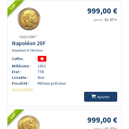
LSP
999,00 €
42.47%
prime :
Napoléon 20F
Napoléon III Tête Nue
Coffre :
Millésime :
1852
Etat :
TTB
Livrable :
Non
Fiscalité :
Métaux précieux
Plus de détails
Ajouter
LSP
999,00 €
42.47%
prime :