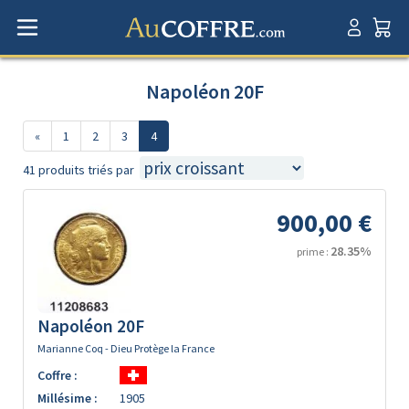
Napoléon 20F
«
1
2
3
4
41 produits triés par
900,00 €
28.35%
prime :
Napoléon 20F
Marianne Coq - Dieu Protège la France
Coffre :
Millésime :
1905