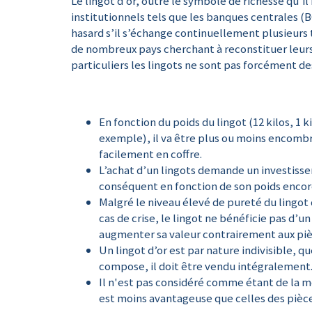
Le lingot d’or, outre le symbole de richesse qu’il
institutionnels tels que les banques centrales (
hasard s’il s’échange continuellement plusieurs
de nombreux pays cherchant à reconstituer leurs 
particuliers les lingots ne sont pas forcément d
En fonction du poids du lingot (12 kilos, 1 
exemple), il va être plus ou moins encombr
facilement en coffre.
L’achat d’un lingots demande un investisse
conséquent en fonction de son poids encore
Malgré le niveau élevé de pureté du lingot
cas de crise, le lingot ne bénéficie pas d’
augmenter sa valeur contrairement aux pièc
Un lingot d’or est par nature indivisible, que
compose, il doit être vendu intégralement
Il n'est pas considéré comme étant de la mon
est moins avantageuse que celles des pièce