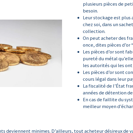
plusieurs pièces de peti
besoin.
Leur stockage est plus a
chez soi, dans un sache
collection.
On peut acheter des fr
once, dites pièces d’or 
Les pièces d’or sont fa
pureté du métal qu’elle
les autorités qui les ont
Les pièces d’or sont co
cours légal dans leur pa
La fiscalité de l’État f
années de détention de 
En cas de faillite du sy
meilleur moyen d’échan
ts deviennent minimes. D’ailleurs, tout acheteur désireux de va