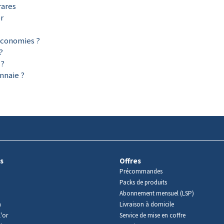
rares
or
économies ?
?
 ?
nnaie ?
s
Offres
Précommandes
Packs de produits
Abonnement mensuel (LSP)
m
Livraison à domicile
'or
Service de mise en coffre