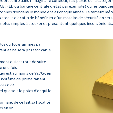
 représente dans l’imaginaire collectif, fait partie de la catégor
BCE, FED ou banque centrale d’état par exemple) ou les banques 
 tonnes d’or dans le monde entier chaque année. Le fameux méta
stocks d’or afin de bénéficier d’un matelas de sécurité en cet
es plus simples à stocker et présentent quelques inconvénients.
kilos ou 100 grammes par
ant et ne sera pas stockable
ment qui est tout de suite
 une fois.
 qui est au moins de 995‰, en
un système de prime faisant
es d’or.
l que soit le poids d’or qui le
.
naie, de ce fait sa fiscalité
s en or.